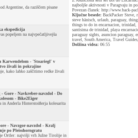
Z Asunciona sem šel dol do Encarnaci
najboljše aktivnosti v Paragvaju in po
od Argentine, da raziščem pisane
Povezan članek: http://www.back-pac
.
Ključne besede:
BackPacker Steve, re
steve hänisch, urlaub, paraguay, thing
things to do in encarnacion, trinidad, 
a ekspedicija
santisima de trinidad, playa encarnaci
vas popeljem na najvpečatljivejša
paraguay sights, asuncion paraguay, e
travel, South America, Travel Guide
Dolžina videa:
06:55
 Karwendelom - 'Stoariegl' v
vo živali in pokrajine
je, kako lahko zaščitimo redke živali
 - Gore - Navkreber-navzdol - Do
 kolesom - Bike2Eiger
 in Anderla Hinterstoißerja kolesarita
re - Navzgor-navzdol - Kralj
nje po Pleisshorngratu
 Ortler: najvišji vrh Južne Tirolije in