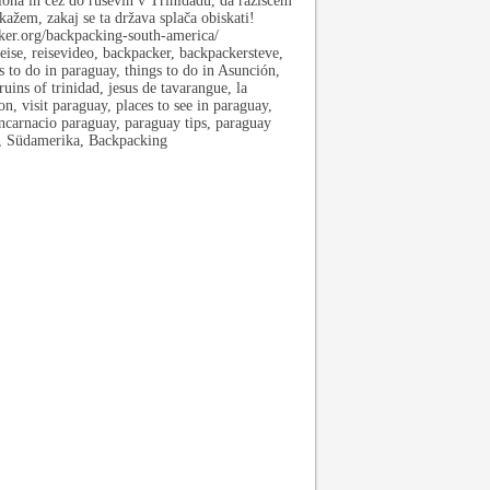
óna in čez do ruševin v Trinidadu, da raziščem
kažem, zakaj se ta država splača obiskati!
ker.org/backpacking-south-america/
ise, reisevideo, backpacker, backpackersteve,
s to do in paraguay, things to do in Asunción,
ruins of trinidad, jesus de tavarangue, la
on, visit paraguay, places to see in paraguay,
ncarnacio paraguay, paraguay tips, paraguay
s, Südamerika, Backpacking