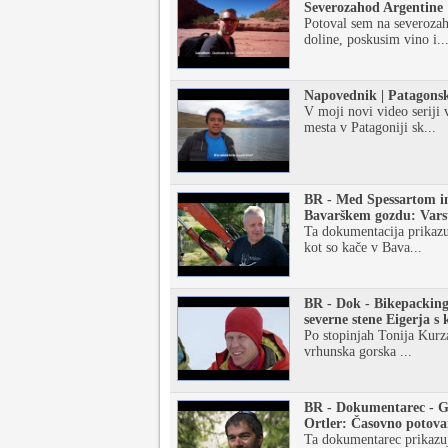
Severozahod Argentine
Potoval sem na severozah
doline, poskusim vino i..
Napovednik | Patagonsk
V moji novi video seriji 
mesta v Patagoniji sk...
BR - Med Spessartom in
Bavarškem gozdu: Varst
Ta dokumentacija prikazu
kot so kače v Bava...
BR - Dok - Bikepacking
severne stene Eigerja s
Po stopinjah Tonija Kurza
vrhunska gorska ...
BR - Dokumentarec - Go
Ortler: Časovno potova
Ta dokumentarec prikazuje