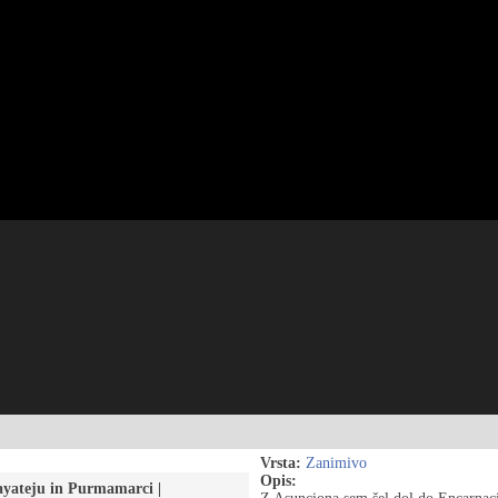
Vrsta:
Zanimivo
Opis:
fayateju in Purmamarci |