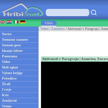
Video
Video
/
Zanimivo
/ Aktivnosti v Paragvaju | Asu
Novice
Trenutne razmere
Seznam gora
Iskanje izletov
Panorama
Aktivnosti v Paragvaju | Asuncion, Encar
Video
Mali oglasi
Vpisna knjiga
Prireditve
Živali
Cvetje
Kviz
Zemljevid
Vreme