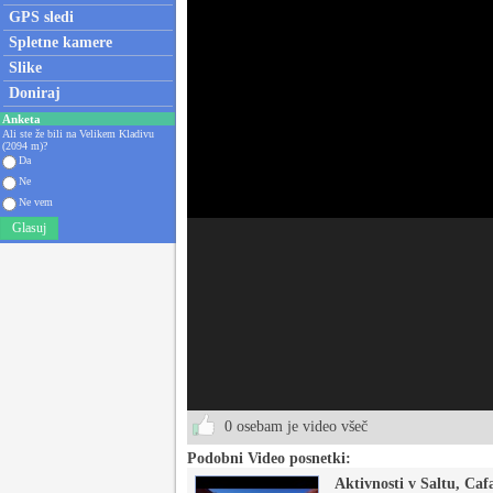
GPS sledi
Spletne kamere
Slike
Doniraj
Anketa
Ali ste že bili na Velikem Kladivu
(2094 m)?
Da
Ne
Ne vem
Glasuj
0 osebam je video všeč
Podobni Video posnetki:
Aktivnosti v Saltu, Ca