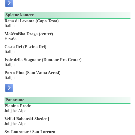
Spletne kamere
Rena di Levante (Capo Testa)
Italija
Mošćeniška Draga (center)
Hrvaška
Costa Rei (Piscina Rei)
Italija
Isole dello Stagnone (Duotone Pro Center)
Italija
Porto Pino (Sant’Anna Arresi)
Italija
Panorame
Planina Prode
Julijske Alpe
Veliki Babanski Skedenj
Julijske Alpe
Sv. Louronac / San Lorenzo