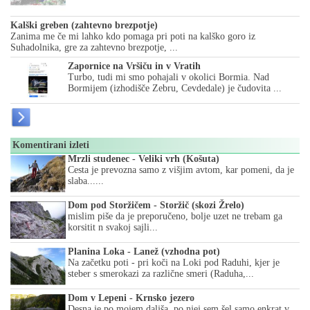
Kalški greben (zahtevno brezpotje)
Zanima me če mi lahko kdo pomaga pri poti na kalško goro iz
Suhadolnika, gre za zahtevno brezpotje, ...
Zapornice na Vršiču in v Vratih
Turbo, tudi mi smo pohajali v okolici Bormia. Nad
Bormijem (izhodišče Zebru, Cevdedale) je čudovita ...
Komentirani izleti
Mrzli studenec - Veliki vrh (Košuta)
Cesta je prevozna samo z višjim avtom, kar pomeni, da je
slaba......
Dom pod Storžičem - Storžič (skozi Žrelo)
mislim piše da je preporučeno, bolje uzet ne trebam ga
korsitit n svakoj sajli...
Planina Loka - Lanež (vzhodna pot)
Na začetku poti - pri koči na Loki pod Raduhi, kjer je
steber s smerokazi za različne smeri (Raduha,...
Dom v Lepeni - Krnsko jezero
Desna je po mojem daljša, po njej sem šel samo enkrat v