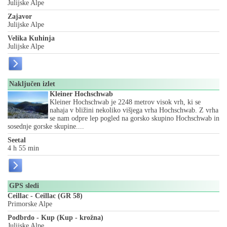
Julijske Alpe
Zajavor
Julijske Alpe
Velika Kuhinja
Julijske Alpe
Naključen izlet
Kleiner Hochschwab
Kleiner Hochschwab je 2248 metrov visok vrh, ki se
nahaja v bližini nekoliko višjega vrha Hochschwab. Z vrha
se nam odpre lep pogled na gorsko skupino Hochschwab in
sosednje gorske skupine....
Seetal
4 h 55 min
GPS sledi
Ceillac - Ceillac (GR 58)
Primorske Alpe
Podbrdo - Kup (Kup - krožna)
Julijske Alpe