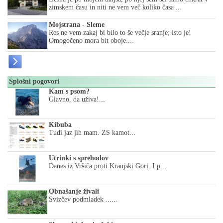
zimskem času in niti ne vem več koliko časa ...
Mojstrana - Sleme
Res ne vem zakaj bi bilo to še večje sranje; isto je!
Omogočeno mora bit oboje....
Splošni pogovori
Kam s psom?
Glavno, da uživa!...
Kibuba
Tudi jaz jih mam. ZS kamot...
Utrinki s sprehodov
Danes iz Vršiča proti Kranjski Gori. Lp...
Obnašanje živali
Svizčev podmladek ......