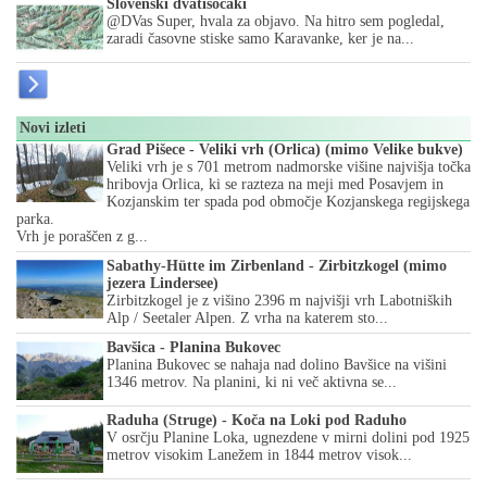
Slovenski dvatisočaki
@DVas Super, hvala za objavo. Na hitro sem pogledal,
zaradi časovne stiske samo Karavanke, ker je na...
Novi izleti
Grad Pišece - Veliki vrh (Orlica) (mimo Velike bukve)
Veliki vrh je s 701 metrom nadmorske višine najvišja točka
hribovja Orlica, ki se razteza na meji med Posavjem in
Kozjanskim ter spada pod območje Kozjanskega regijskega
parka.
Vrh je poraščen z g...
Sabathy-Hütte im Zirbenland - Zirbitzkogel (mimo
jezera Lindersee)
Zirbitzkogel je z višino 2396 m najvišji vrh Labotniških
Alp / Seetaler Alpen. Z vrha na katerem sto...
Bavšica - Planina Bukovec
Planina Bukovec se nahaja nad dolino Bavšice na višini
1346 metrov. Na planini, ki ni več aktivna se...
Raduha (Struge) - Koča na Loki pod Raduho
V osrčju Planine Loka, ugnezdene v mirni dolini pod 1925
metrov visokim Lanežem in 1844 metrov visok...