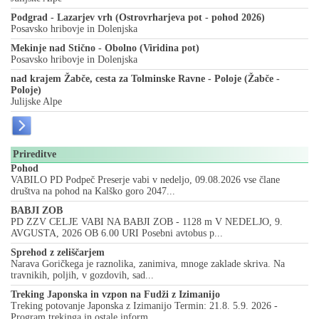
Podgrad - Lazarjev vrh (Ostrovrharjeva pot - pohod 2026)
Posavsko hribovje in Dolenjska
Mekinje nad Stično - Obolno (Viridina pot)
Posavsko hribovje in Dolenjska
nad krajem Žabče, cesta za Tolminske Ravne - Poloje (Žabče -
Poloje)
Julijske Alpe
Prireditve
Pohod
VABILO PD Podpeč Preserje vabi v nedeljo, 09.08.2026 vse člane
društva na pohod na Kalško goro 2047...
BABJI ZOB
PD ZZV CELJE VABI NA BABJI ZOB - 1128 m V NEDELJO, 9.
AVGUSTA, 2026 OB 6.00 URI Posebni avtobus p...
Sprehod z zeliščarjem
Narava Goričkega je raznolika, zanimiva, mnoge zaklade skriva. Na
travnikih, poljih, v gozdovih, sad...
Treking Japonska in vzpon na Fudži z Izimanijo
Treking potovanje Japonska z Izimanijo Termin: 21.8. 5.9. 2026 -
Program trekinga in ostale inform...