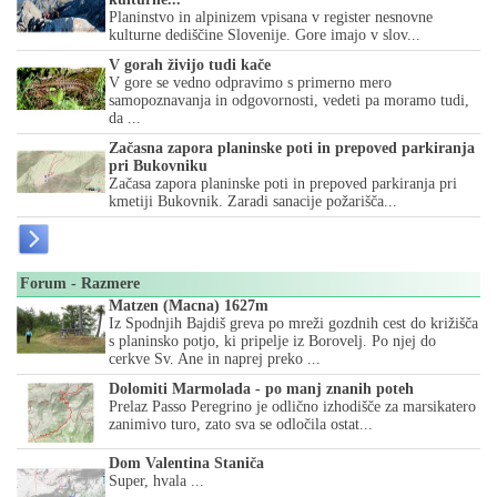
Planinstvo in alpinizem vpisana v register nesnovne
kulturne dediščine Slovenije. Gore imajo v slov...
V gorah živijo tudi kače
V gore se vedno odpravimo s primerno mero
samopoznavanja in odgovornosti, vedeti pa moramo tudi,
da ...
Začasna zapora planinske poti in prepoved parkiranja
pri Bukovniku
Začasa zapora planinske poti in prepoved parkiranja pri
kmetiji Bukovnik. Zaradi sanacije požarišča...
Forum - Razmere
Matzen (Macna) 1627m
Iz Spodnjih Bajdiš greva po mreži gozdnih cest do križišča
s planinsko potjo, ki pripelje iz Borovelj. Po njej do
cerkve Sv. Ane in naprej preko ...
Dolomiti Marmolada - po manj znanih poteh
Prelaz Passo Peregrino je odlično izhodišče za marsikatero
zanimivo turo, zato sva se odločila ostat...
Dom Valentina Staniča
Super, hvala ...