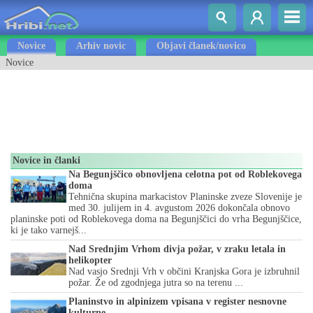
Novice
Arhiv novic
Objavi članek/novico
Novice
Novice in članki
Na Begunjščico obnovljena celotna pot od Roblekovega
doma
Tehnična skupina markacistov Planinske zveze Slovenije je
med 30. julijem in 4. avgustom 2026 dokončala obnovo
planinske poti od Roblekovega doma na Begunjščici do vrha Begunjščice,
ki je tako varnejš...
Nad Srednjim Vrhom divja požar, v zraku letala in
helikopter
Nad vasjo Srednji Vrh v občini Kranjska Gora je izbruhnil
požar. Že od zgodnjega jutra so na terenu ...
Planinstvo in alpinizem vpisana v register nesnovne
kulturne...