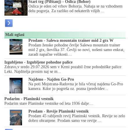
Stari trg (Pilštanj) - Oslica (Bohor)
Oslica je eden od vrhov Bohorja. Nahaja se na vzhodnem
delu pogorja. Za razliko od nekaterih višjih ...
Mali oglasi
Prodam - Salewa mountain trainer mid 2 gtx W
Prodam ženske pohodne čevlje Salewa mountain trainer
mid 2 gtx, številka 37. Čevlji so novi, nošeni samo enkrat,
zaradi napačne velikosti....
Izgubljeno - Izgubljene pohodne palice
Zdravo,v sredo 29.07.2026 sem v Krmi pozabil črne pohodniške palice
Leki. Najditelja prosim naj se m...
Najdeno - Najden Go-Pro
Na poti Mojstrana-Radovna je bila včeraj najdena Go-Pro
kamera. Kdor jo pogreša oz. pozna (predvidev...
Podarim - Planinski vestnik
Podarim stare Planinske vestnike od leta 1936 dalje....
Prodam - Revije Planinski vestnik
Prodam 45 rabljenih revij Planinski vestnik. Revije so zelo
dobro ohranjene. Prodam samo vse revije ...