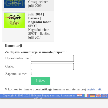
Grossglockner -
julij 2009...
julij 2014 |
Bavšica |
Nagradni tabor
SPOT
Nagradni tabor
SPOT - Bavšica -
julij 2014...
Komentarji
Za objavo komentarja se morate prijaviti:
Uporabniško ime:
Geslo:
Zapomni si me:
Prijava
V kolikor še nimate uporabniškega imena se morate najprej
registrirati
.
Copyright © 2006-2026 Hribi.net,
Pogoji uporabe
,
Zasebnost in
piškotki