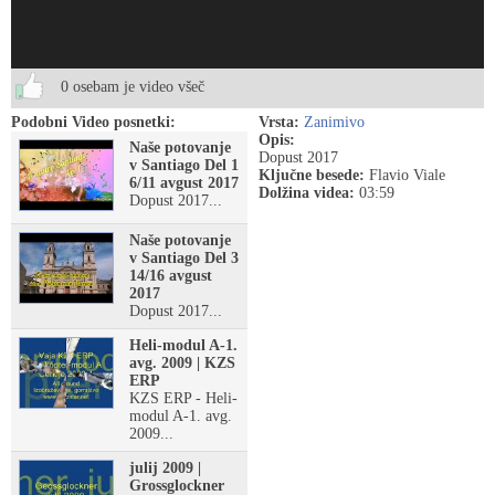
0 osebam je video všeč
Podobni Video posnetki:
Vrsta:
Zanimivo
Opis:
Naše potovanje
Dopust 2017
v Santiago Del 1
Ključne besede:
Flavio Viale
6/11 avgust 2017
Dolžina videa:
03:59
Dopust 2017...
Naše potovanje
v Santiago Del 3
14/16 avgust
2017
Dopust 2017...
Heli-modul A-1.
avg. 2009 | KZS
ERP
KZS ERP - Heli-
modul A-1. avg.
2009...
julij 2009 |
Grossglockner