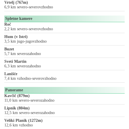
Vrtelj (767m)
6,9 km severo-severovzhodno
Spletne kamere
Roč
2,2 km severo-severovzhodno
Hum (v Istri)
3,5 km jugo-jugovzhodno
Buzet
5,7 km severozahodno
Sveti Martin
6,3 km severozahodno
Lanišće
7,4 km vzhodno-severovzhodno
Panorame
Kavčič (879m)
11,0 km severo-severozahodno
Lipnik (804m)
12,5 km severo-severozahodno
Veliki Planik (1272m)
12,6 km vzhodno