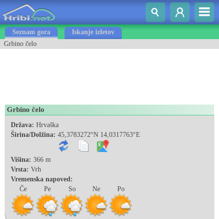
Seznam gora
Iskanje izletov
Grbino čelo
Grbino čelo
Država:
Hrvaška
Širina/Dolžina:
45,3783272°N 14,0317763°E
Višina:
366 m
Vrsta:
Vrh
Vremenska napoved:
Če
Pe
So
Ne
Po