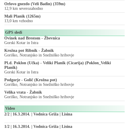
Orlovo gnezdo (Veli Badin) (359m)
12,9 km severozahodno
Mali Planik (1265m)
13,0 km vzhodno
GPS sledi
Ovinek nad Brestom - Žbevnica
Gorski Kotar in Istra
Krožna pot Ribnik - Žabnik
Goriško, Notranjsko in Snežniško hribovje
Pl.d. Poklon (Učka) - Veliki Planik (Cicarija) (Poklon_Veliki
Planik)
Gorski Kotar in Istra
Podgorje - Golič (Krožna pot)
Goriško, Notranjsko in Snežniško hribovje
Velika vrata - Žabnik
Goriško, Notranjsko in Snežniško hribovje
Video
2/2 | 16.3.2014. | Vodnica Griža | Lisina
1/2 | 16.3.2014. | Vodnica Griža | Lisina