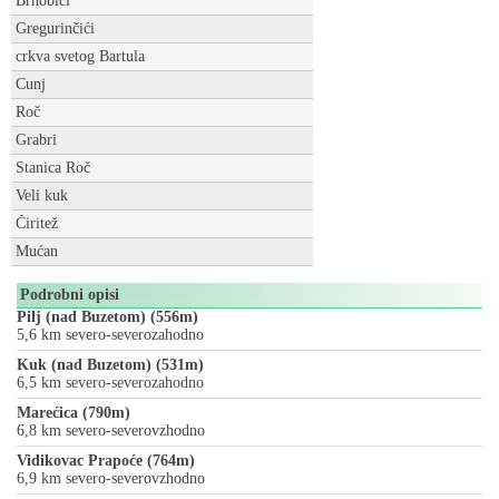
Brnobići
Gregurinčići
crkva svetog Bartula
Cunj
Roč
Grabri
Stanica Roč
Veli kuk
Čiritež
Mućan
Podrobni opisi
Pilj (nad Buzetom) (556m)
5,6 km severo-severozahodno
Kuk (nad Buzetom) (531m)
6,5 km severo-severozahodno
Marećica (790m)
6,8 km severo-severovzhodno
Vidikovac Prapoće (764m)
6,9 km severo-severovzhodno