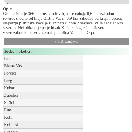
Opis:
Grbino čelo je 366 metrov visok vrh, ki se nahaja 0,6 km vzhodno-
severovzhodno od kraja Blatna Vas in 0,9 km zahodno od kraja Forčići.
Najbližja planinska koča je Planinarski dom Žbevnica, ki se nahaja 9km
severno. Nekoliko dlje pa je bivak Kjukar's log cabin. Severo-
severozahodno od vrha se nahaja dolina Valle dell'Ospo.
Prikaži zemljevid
Točke v okolici:
Brul
Blatna Vas
Forčići
Breg
Kuhari
Zubalići
Sušići
Rim
Kotli
Kolinasi