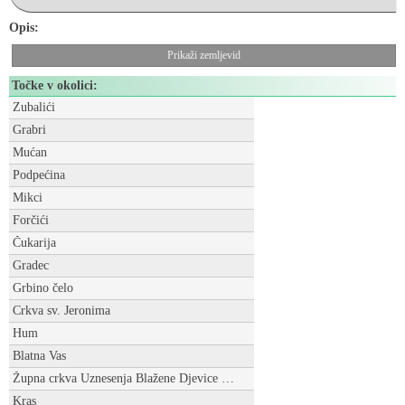
Opis:
Prikaži zemljevid
Točke v okolici:
Zubalići
Grabri
Mućan
Podpećina
Mikci
Forčići
Čukarija
Gradec
Grbino čelo
Crkva sv. Jeronima
Hum
Blatna Vas
Župna crkva Uznesenja Blažene Djevice Marije
Kras