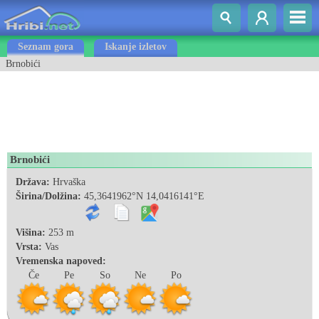
Seznam gora
Iskanje izletov
Brnobići
Brnobići
Država:
Hrvaška
Širina/Dolžina:
45,3641962°N 14,0416141°E
Višina:
253 m
Vrsta:
Vas
Vremenska napoved:
Če
Pe
So
Ne
Po