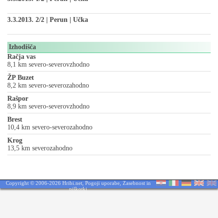
3.3.2013. 2/2 | Perun | Učka
Izhodišča
Račja vas
8,1 km severo-severovzhodno
ŽP Buzet
8,2 km severo-severozahodno
Rašpor
8,9 km severo-severovzhodno
Brest
10,4 km severo-severozahodno
Krog
13,5 km severozahodno
Copyright © 2006-2026 Hribi.net,
Pogoji uporabe
,
Zasebnost in
piškotki