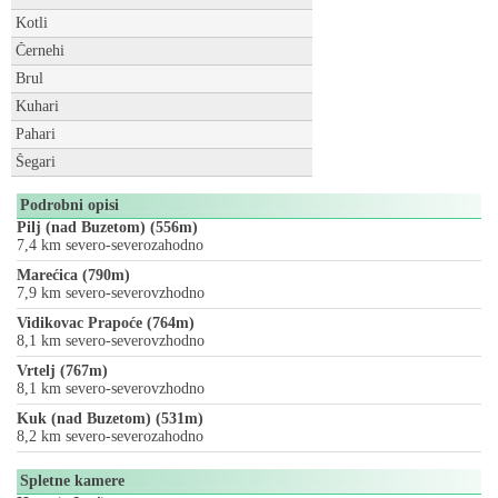
Kotli
Černehi
Brul
Kuhari
Pahari
Šegari
Podrobni opisi
Pilj (nad Buzetom) (556m)
7,4 km severo-severozahodno
Marećica (790m)
7,9 km severo-severovzhodno
Vidikovac Prapoće (764m)
8,1 km severo-severovzhodno
Vrtelj (767m)
8,1 km severo-severovzhodno
Kuk (nad Buzetom) (531m)
8,2 km severo-severozahodno
Spletne kamere