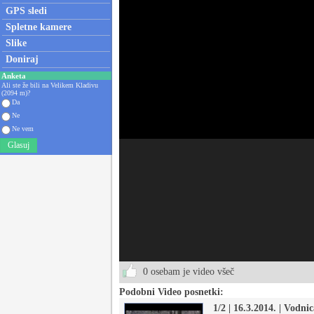
GPS sledi
Spletne kamere
Slike
Doniraj
Anketa
Ali ste že bili na Velikem Kladivu
(2094 m)?
Da
Ne
Ne vem
Glasuj
0 osebam je video všeč
Podobni Video posnetki:
1/2 | 16.3.2014. | Vodnic