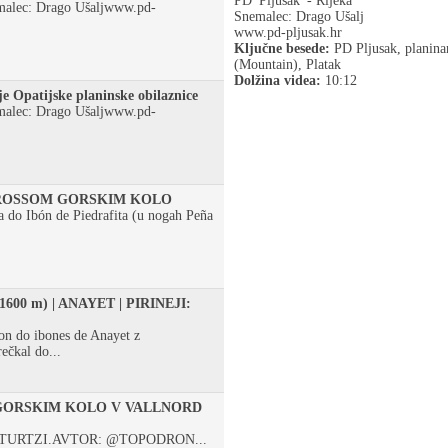
PD 'Pljusak' - Rijeka
emalec: Drago Ušaljwww.pd-
Snemalec: Drago Ušalj
www.pd-pljusak.hr
Ključne besede:
PD Pljusak, planinar
(Mountain), Platak
Dolžina videa:
10:12
je Opatijske planinske obilaznice
emalec: Drago Ušaljwww.pd-
KROSSOM GORSKIM KOLO
a do Ibón de Piedrafita (u nogah Peña
600 m) | ANAYET | PIRINEJI:
on do ibones de Anayet z
ečkal do...
GORSKIM KOLO V VALLNORD
TURTZI.AVTOR: @TOPODRON...