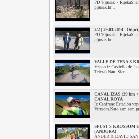
PD 'Pljusak' - RijekaSn
pljusak.hr...
2/2 | 29.03.2014 | Odprt
PD 'Pljusak' - RijekaSn
pljusak.hr...
VALLE DE TENA S 
Vzpon iz Castiello de Jac
Telera).Nato Sier...
CANAL IZAS (29 km +1
CANAL ROYA
Iz Canfranc Estación vzp
Virtxom.Nato sam sam pr
SPUST S KROSSOM 
(ANDORA)
ANDER & DAVID SAN