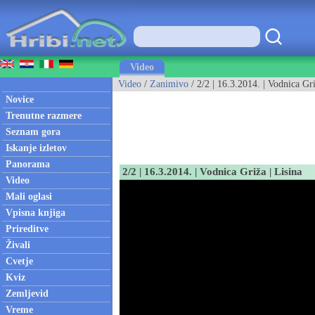
Video
Video
/
Zanimivo
/ 2/2 | 16.3.2014. | Vodnica Gri
Novice
Trenutne razmere
Seznam gora
Iskanje izletov
Panorama
2/2 | 16.3.2014. | Vodnica Griža | Lisina
Video
Mali oglasi
Vpisna knjiga
Prireditve
Živali
Cvetje
Kviz
Zemljevid
Vreme