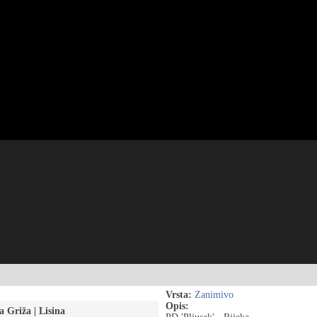
Vrsta:
Zanimivo
Opis:
a Griža | Lisina