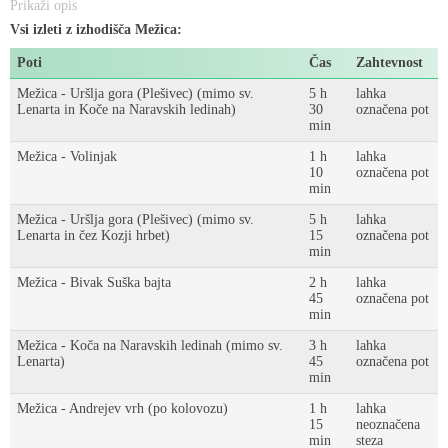
Prikaži opis
Vsi izleti z izhodišča Mežica:
Poti
Čas
Zahtevnost
Mežica - Uršlja gora (Plešivec) (mimo sv.
5 h
lahka
Lenarta in Koče na Naravskih ledinah)
30
označena pot
min
Mežica - Volinjak
1 h
lahka
10
označena pot
min
Mežica - Uršlja gora (Plešivec) (mimo sv.
5 h
lahka
Lenarta in čez Kozji hrbet)
15
označena pot
min
Mežica - Bivak Suška bajta
2 h
lahka
45
označena pot
min
Mežica - Koča na Naravskih ledinah (mimo sv.
3 h
lahka
Lenarta)
45
označena pot
min
Mežica - Andrejev vrh (po kolovozu)
1 h
lahka
15
neoznačena
min
steza