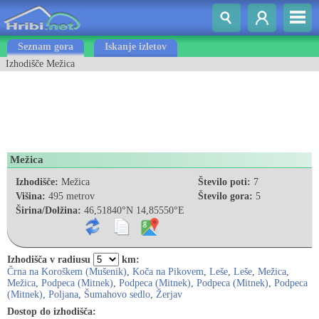
Seznam gora
Iskanje izletov
Izhodišče Mežica
Mežica
Izhodišče:
Mežica
Število poti:
7
Višina:
495 metrov
Število gora:
5
Širina/Dolžina:
46,51840°N 14,85550°E
Izhodišča v radiusu
km:
Črna na Koroškem (Mušenik)
,
Koča na Pikovem
,
Leše
,
Leše
,
Mežica
,
Mežica
,
Podpeca (Mitnek)
,
Podpeca (Mitnek)
,
Podpeca (Mitnek)
,
Podpeca
(Mitnek)
,
Poljana
,
Šumahovo sedlo
,
Žerjav
Dostop do izhodišča: