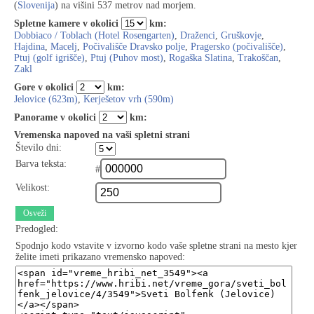
(
Slovenija
) na višini 537 metrov nad morjem.
Spletne kamere v okolici
km:
Dobbiaco / Toblach (Hotel Rosengarten)
,
Draženci
,
Gruškovje
,
Hajdina
,
Macelj
,
Počivališče Dravsko polje
,
Pragersko (počivališče)
,
Ptuj (golf igrišče)
,
Ptuj (Puhov most)
,
Rogaška Slatina
,
Trakoščan
,
Zakl
Gore v okolici
km:
Jelovice (623m)
,
Kerješetov vrh (590m)
Panorame v okolici
km:
Vremenska napoved na vaši spletni strani
Število dni:
Barva teksta:
#
Velikost:
Osveži
Predogled:
Spodnjo kodo vstavite v izvorno kodo vaše spletne strani na mesto kjer
želite imeti prikazano vremensko napoved: