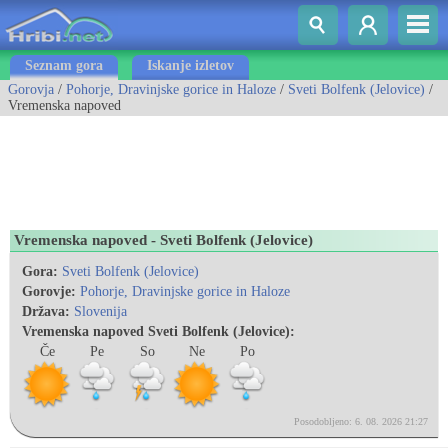
Seznam gora
Iskanje izletov
Gorovja
/
Pohorje, Dravinjske gorice in Haloze
/
Sveti Bolfenk (Jelovice)
/
Vremenska napoved
Vremenska napoved - Sveti Bolfenk (Jelovice)
Gora:
Sveti Bolfenk (Jelovice)
Gorovje:
Pohorje, Dravinjske gorice in Haloze
Država:
Slovenija
Vremenska napoved Sveti Bolfenk (Jelovice):
Če
Pe
So
Ne
Po
Posodobljeno: 6. 08. 2026 21:27