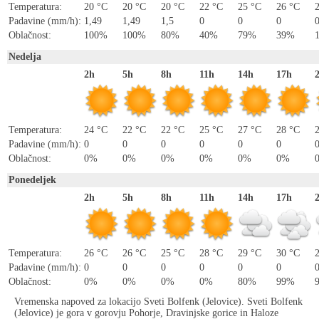
Temperatura:
20 °C
20 °C
20 °C
22 °C
25 °C
26 °C
Padavine (mm/h):
1,49
1,49
1,5
0
0
0
Oblačnost:
100%
100%
80%
40%
79%
39%
Nedelja
2h
5h
8h
11h
14h
17h
Temperatura:
24 °C
22 °C
22 °C
25 °C
27 °C
28 °C
Padavine (mm/h):
0
0
0
0
0
0
Oblačnost:
0%
0%
0%
0%
0%
0%
Ponedeljek
2h
5h
8h
11h
14h
17h
Temperatura:
26 °C
26 °C
25 °C
28 °C
29 °C
30 °C
Padavine (mm/h):
0
0
0
0
0
0
Oblačnost:
0%
0%
0%
0%
80%
99%
Vremenska napoved za lokacijo Sveti Bolfenk (Jelovice). Sveti Bolfenk
(Jelovice) je gora v gorovju Pohorje, Dravinjske gorice in Haloze