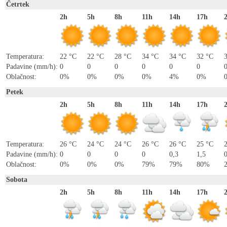
Četrtek
2h
5h
8h
11h
14h
17h
Temperatura:
22 °C
22 °C
28 °C
34 °C
34 °C
32 °C
Padavine (mm/h):
0
0
0
0
0
0
Oblačnost:
0%
0%
0%
0%
4%
0%
Petek
2h
5h
8h
11h
14h
17h
Temperatura:
26 °C
24 °C
24 °C
26 °C
26 °C
25 °C
Padavine (mm/h):
0
0
0
0
0,3
1,5
0
Oblačnost:
0%
0%
0%
79%
79%
80%
Sobota
2h
5h
8h
11h
14h
17h