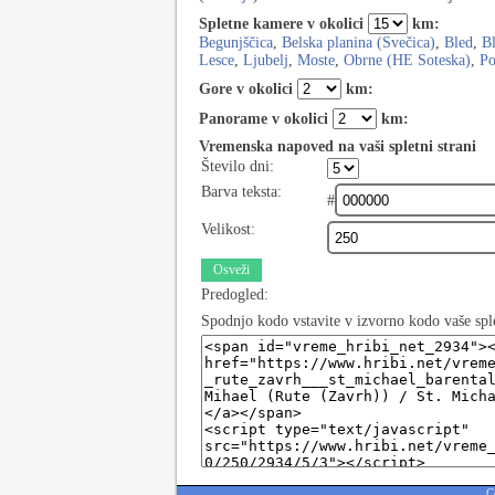
Spletne kamere v okolici
km:
Begunjščica
,
Belska planina (Svečica)
,
Bled
,
Bl
Lesce
,
Ljubelj
,
Moste
,
Obrne (HE Soteska)
,
Po
Gore v okolici
km:
Panorame v okolici
km:
Vremenska napoved na vaši spletni strani
Število dni:
Barva teksta:
#
Velikost:
Osveži
Predogled:
Spodnjo kodo vstavite v izvorno kodo vaše spl
C