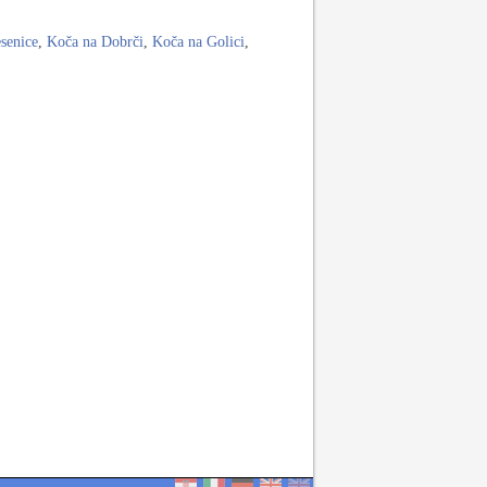
esenice
,
Koča na Dobrči
,
Koča na Golici
,