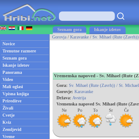
Seznam gora
Iskanje izletov
Gorovja
/
Karavanke
/
Sv. Mihael (Rute (Zavrh)) 
Novice
Trenutne razmere
Seznam gora
Iskanje izletov
Panorama
Vremenska napoved - Sv. Mihael (Rute (Za
Video
Gora:
Sv. Mihael (Rute (Zavrh)) / St. Michael
Mali oglasi
Gorovje:
Karavanke
Vpisna knjiga
Država:
Avstrija
Prireditve
Vremenska napoved Sv. Mihael (Rute (Zavrh)
Živali
Ne
Po
To
Sr
Če
Cvetje
Kviz
Zemljevid
Vreme