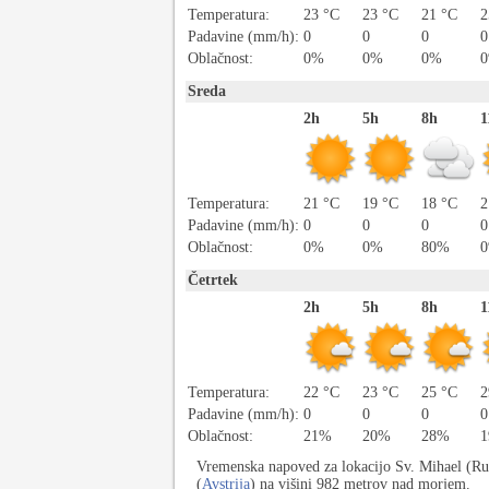
Temperatura:
23 °C
23 °C
21 °C
2
Padavine (mm/h):
0
0
0
0
Oblačnost:
0%
0%
0%
Sreda
2h
5h
8h
1
Temperatura:
21 °C
19 °C
18 °C
2
Padavine (mm/h):
0
0
0
0
Oblačnost:
0%
0%
80%
Četrtek
2h
5h
8h
1
Temperatura:
22 °C
23 °C
25 °C
2
Padavine (mm/h):
0
0
0
0
Oblačnost:
21%
20%
28%
Vremenska napoved za lokacijo Sv. Mihael (Rute
(
Avstrija
) na višini 982 metrov nad morjem.