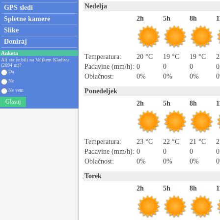
Nedelja
GPS sledi
2h
5h
8h
1
Spletne kamere
Slike
Doniraj
Anketa
Temperatura:
20 °C
19 °C
19 °C
2
Ali ste že bili na Velikem Kladivu
(2094 m)?
Padavine (mm/h):
0
0
0
0
Da
Oblačnost:
0%
0%
0%
Ne
Ne vem
Ponedeljek
Glasuj
2h
5h
8h
1
Temperatura:
23 °C
22 °C
21 °C
2
Padavine (mm/h):
0
0
0
0
Oblačnost:
0%
0%
0%
Torek
2h
5h
8h
1