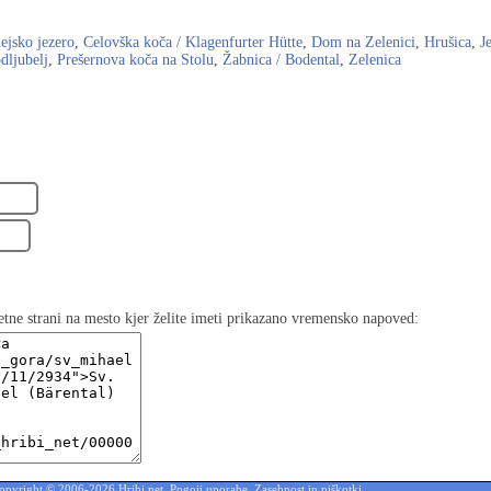
ejsko jezero
,
Celovška koča / Klagenfurter Hütte
,
Dom na Zelenici
,
Hrušica
,
J
dljubelj
,
Prešernova koča na Stolu
,
Žabnica / Bodental
,
Zelenica
etne strani na mesto kjer želite imeti prikazano vremensko napoved:
opyright © 2006-2026 Hribi.net,
Pogoji uporabe
,
Zasebnost in piškotki