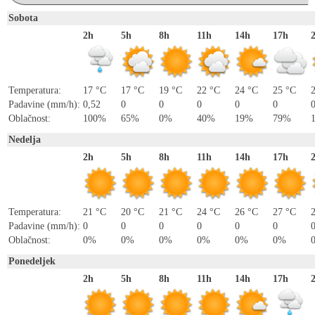
Sobota
2h
5h
8h
11h
14h
17h
Temperatura:
17 °C
17 °C
19 °C
22 °C
24 °C
25 °C
Padavine (mm/h):
0,52
0
0
0
0
0
Oblačnost:
100%
65%
0%
40%
19%
79%
Nedelja
2h
5h
8h
11h
14h
17h
Temperatura:
21 °C
20 °C
21 °C
24 °C
26 °C
27 °C
Padavine (mm/h):
0
0
0
0
0
0
Oblačnost:
0%
0%
0%
0%
0%
0%
Ponedeljek
2h
5h
8h
11h
14h
17h