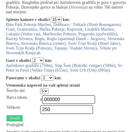
gradišču. Razgledna ploščad pri Ančnikovem gradišču je gora v gorovju
Pohorje, Dravinjske gorice in Haloze (
Slovenija
) na višini 760 metrov
nad morjem.
Spletne kamere v okolici
km:
Bike Park Pohorje Maribor
,
Dobbiaco / Toblach (Hotel Rosengarten)
,
Fram
,
Gramoznica
,
Hočko Pohorje
,
Kopivnik
,
Letališče Maribor
,
Lukanja (Vodna vas)
,
Mariborsko Pohorje
,
Pragersko (počivališče)
,
Razcep Slivnica
,
Rogla
,
Rogla (apartmaji Dandi – Jurgovo)
,
Slovenska
Bistrica
,
Slovenska Bistrica (center)
,
Sveti Trije Kralji (Hotel Jakec)
,
Sveti Trije Kralji (Pohorje)
,
Tepanje
,
Viadukt Slivnica
,
Vrhole pri
Slovenskih Konjicah
Gore v okolici
km:
Ančnikovo gradišče (750m)
,
Slap Šum (Bistriški vintgar) (590m)
,
Sv.
Peter in Pavel (Veliko Tinje) (655m)
,
Sveti Urh (Urh) (895m)
Panorame v okolici
km:
Vremenska napoved na vaši spletni strani
Število dni:
Barva teksta:
#
Velikost:
Osveži
Predogled:
Spodnjo kodo vstavite v izvorno kodo vaše spletne strani na mesto kjer