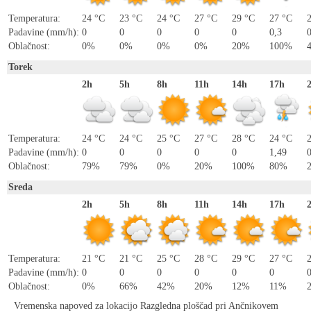
Temperatura:
24 °C
23 °C
24 °C
27 °C
29 °C
27 °C
Padavine (mm/h):
0
0
0
0
0
0,3
Oblačnost:
0%
0%
0%
0%
20%
100%
Torek
2h
5h
8h
11h
14h
17h
Temperatura:
24 °C
24 °C
25 °C
27 °C
28 °C
24 °C
Padavine (mm/h):
0
0
0
0
0
1,49
Oblačnost:
79%
79%
0%
20%
100%
80%
Sreda
2h
5h
8h
11h
14h
17h
Temperatura:
21 °C
21 °C
25 °C
28 °C
29 °C
27 °C
Padavine (mm/h):
0
0
0
0
0
0
Oblačnost:
0%
66%
42%
20%
12%
11%
Vremenska napoved za lokacijo Razgledna ploščad pri Ančnikovem