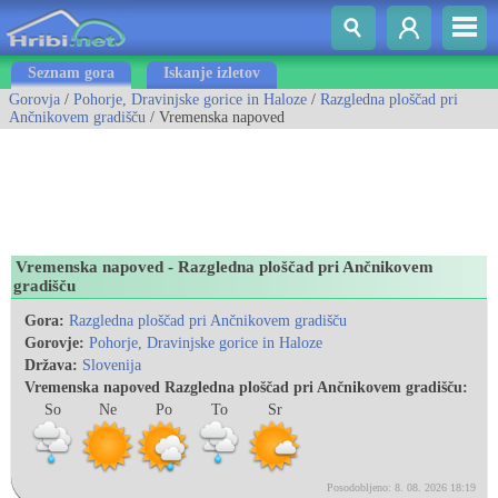
Seznam gora
Iskanje izletov
Gorovja
/
Pohorje, Dravinjske gorice in Haloze
/
Razgledna ploščad pri
Ančnikovem gradišču
/ Vremenska napoved
Vremenska napoved - Razgledna ploščad pri Ančnikovem
gradišču
Gora:
Razgledna ploščad pri Ančnikovem gradišču
Gorovje:
Pohorje, Dravinjske gorice in Haloze
Država:
Slovenija
Vremenska napoved Razgledna ploščad pri Ančnikovem gradišču:
So
Ne
Po
To
Sr
Posodobljeno: 8. 08. 2026 18:19