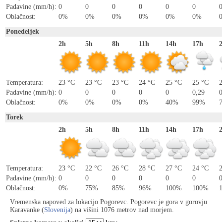
Padavine (mm/h):
0
0
0
0
0
0
Oblačnost:
0%
0%
0%
0%
0%
0%
Ponedeljek
2h
5h
8h
11h
14h
17h
Temperatura:
23 °C
23 °C
23 °C
24 °C
25 °C
25 °C
Padavine (mm/h):
0
0
0
0
0
0,29
Oblačnost:
0%
0%
0%
0%
40%
99%
Torek
2h
5h
8h
11h
14h
17h
Temperatura:
23 °C
22 °C
26 °C
28 °C
27 °C
24 °C
Padavine (mm/h):
0
0
0
0
0
0
0
Oblačnost:
0%
75%
85%
96%
100%
100%
Vremenska napoved za lokacijo Pogorevc. Pogorevc je gora v gorovju
Karavanke (
Slovenija
) na višini 1076 metrov nad morjem.