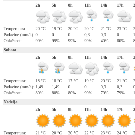
2h
5h
8h
11h
14h
17h
Temperatura:
20 °C
19 °C
20 °C
20 °C
21 °C
23 °C
Padavine (mm/h):
0
0
0
0,3
0,3
0
Oblačnost:
99%
99%
99%
99%
40%
80%
Sobota
2h
5h
8h
11h
14h
17h
Temperatura:
18 °C
18 °C
17 °C
19 °C
20 °C
21 °C
Padavine (mm/h):
1,49
1,49
0
0
0,3
0,3
Oblačnost:
80%
80%
80%
99%
79%
79%
Nedelja
2h
5h
8h
11h
14h
17h
Temperatura:
21 °C
20 °C
20 °C
22 °C
23 °C
24 °C