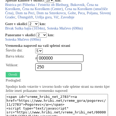
Spletne kamere v okolici
km:
Bistrica pri Pliberku / Feistritz ob Bleiburg
,
Bukovnik
,
Črna na
Koroškem
,
Črna na Koroškem (Center)
,
Črna na Koroškem (smučišče
Črna)
,
Dom na Peci
,
Dom na Smrekovcu
,
Golte
,
Peca
,
Poljana
,
Slovenj
Gradec
,
Übungslift
,
Uršlja gora
,
Vič
,
Zavodnje
Gore v okolici
km:
Bivak Suška bajta (1034m)
,
Soteska Mučevo (690m)
Panorame v okolici
km:
Soteska Mučevo (690m)
Vremenska napoved na vaši spletni strani
Število dni:
Barva teksta:
#
Velikost:
Osveži
Predogled:
Spodnjo kodo vstavite v izvorno kodo vaše spletne strani na mesto kjer
želite imeti prikazano vremensko napoved: