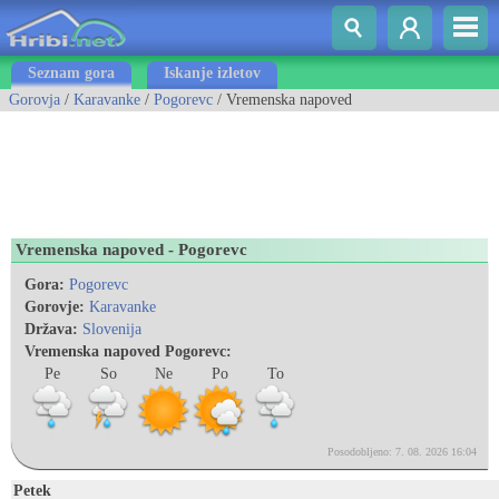
Seznam gora
Iskanje izletov
Gorovja
/
Karavanke
/
Pogorevc
/ Vremenska napoved
Vremenska napoved - Pogorevc
Gora:
Pogorevc
Gorovje:
Karavanke
Država:
Slovenija
Vremenska napoved Pogorevc:
Pe
So
Ne
Po
To
Posodobljeno: 7. 08. 2026 16:04
Petek