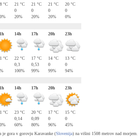
8 °C
21 °C
21 °C
21 °C
20 °C
0
0
0
0
20%
20%
20%
20%
0%
1h
14h
17h
20h
23h
1 °C
22 °C
17 °C
14 °C
13 °C
0,3
0,53
0
0
0%
100%
99%
99%
94%
1h
14h
17h
20h
23h
1 °C
23 °C
20 °C
17 °C
15 °C
0,14
0,09
0
0
30%
60%
80%
96%
45%
a je gora v gorovju Karavanke (
Slovenija
) na višini 1508 metrov nad morjem.