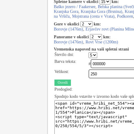
Spletne kamere v okolici
km:
Baško jezero / Faakersee
,
Belska planina (Sveč
Kranjska Gora
,
Kranjska Gora (Brsnina)
,
Kranj
na Vršiču
,
Mojstrana (cesta v Vrata)
,
Podkoren
Gore v okolici
km:
Borovje (1476m)
,
Erjavčev rovt (Planina Mlin
Panorame v okolici
km:
Borovje (1476m)
,
Rovt Vrse (1200m)
Vremenska napoved na vaši spletni strani
Število dni:
Barva teksta:
#
Velikost:
Osveži
Predogled:
Spodnjo kodo vstavite v izvorno kodo vaše spl