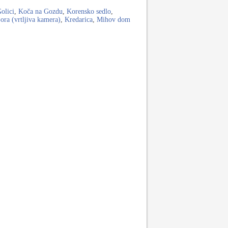
olici
,
Koča na Gozdu
,
Korensko sedlo
,
ora (vrtljiva kamera)
,
Kredarica
,
Mihov dom