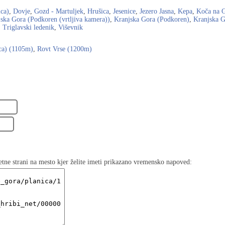
ica)
,
Dovje
,
Gozd - Martuljek
,
Hrušica
,
Jesenice
,
Jezero Jasna
,
Kepa
,
Koča na G
ska Gora (Podkoren (vrtljiva kamera))
,
Kranjska Gora (Podkoren)
,
Kranjska G
,
Triglavski ledenik
,
Viševnik
ca) (1105m)
,
Rovt Vrse (1200m)
etne strani na mesto kjer želite imeti prikazano vremensko napoved: