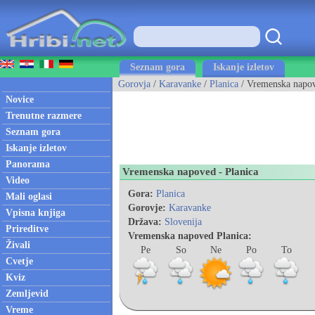
Seznam gora
Iskanje izletov
Gorovja
/
Karavanke
/
Planica
/ Vremenska napo
Novice
Trenutne razmere
Seznam gora
Iskanje izletov
Panorama
Vremenska napoved - Planica
Video
Gora:
Planica
Mali oglasi
Gorovje:
Karavanke
Vpisna knjiga
Država:
Slovenija
Prireditve
Vremenska napoved Planica:
Živali
Pe
So
Ne
Po
To
Cvetje
Kviz
Zemljevid
Vreme