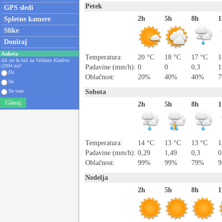
Petek
GPS sledi
2h
5h
8h
1
Spletne kamere
Slike
Doniraj
Anketa
Temperatura:
20 °C
18 °C
17 °C
1
Ali ste že bili na Velikem Kladivu
(2094 m)?
Padavine (mm/h):
0
0
0,3
1
Da
Oblačnost:
20%
40%
40%
Ne
Ne vem
Sobota
Glasuj
2h
5h
8h
1
Temperatura:
14 °C
13 °C
13 °C
1
Padavine (mm/h):
0,29
1,49
0,3
0
Oblačnost:
99%
99%
79%
Nedelja
2h
5h
8h
1