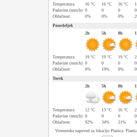
Temperatura:
16 °C
16 °C
16 °C
1
Padavine (mm/h):
0
0
0
0
Oblačnost:
0%
0%
0%
Ponedeljek
2h
5h
8h
1
Temperatura:
19 °C
19 °C
19 °C
2
Padavine (mm/h):
0
0
0
0
Oblačnost:
0%
19%
0%
Torek
2h
5h
8h
1
Temperatura:
12 °C
13 °C
16 °C
2
Padavine (mm/h):
0
0
0
0
Oblačnost:
92%
34%
21%
Vremenska napoved za lokacijo Planica. Planic