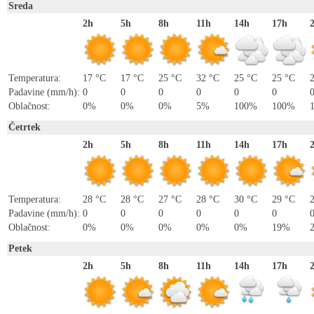
Sreda
2h
5h
8h
11h
14h
17h
Temperatura:
17 °C
17 °C
25 °C
32 °C
25 °C
25 °C
Padavine (mm/h):
0
0
0
0
0
0
Oblačnost:
0%
0%
0%
5%
100%
100%
Četrtek
2h
5h
8h
11h
14h
17h
Temperatura:
28 °C
28 °C
27 °C
28 °C
30 °C
29 °C
Padavine (mm/h):
0
0
0
0
0
0
Oblačnost:
0%
0%
0%
0%
0%
19%
Petek
2h
5h
8h
11h
14h
17h