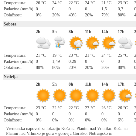
Temperatura:
26 °C
24 °C
22 °C
24 °C
21 °C
23 °C
Padavine (mm/h):
0
0
0
0
1,5
0,3
Oblačnost:
0%
20%
40%
20%
79%
80%
Sobota
2h
5h
8h
11h
14h
17h
Temperatura:
21 °C
19 °C
20 °C
21 °C
24 °C
25 °C
Padavine (mm/h):
0
1,49
0,29
0
0
0
Oblačnost:
80%
80%
20%
20%
20%
80%
Nedelja
2h
5h
8h
11h
14h
17h
Temperatura:
23 °C
22 °C
22 °C
23 °C
26 °C
26 °C
Padavine (mm/h):
0
0
0
0
0
0
Oblačnost:
0%
0%
0%
0%
0%
6%
Vremenska napoved za lokacijo Koča na Planini nad Vrhniko. Koča na
Planini nad Vrhniko je gora v gorovju Goriško, Notranjsko in