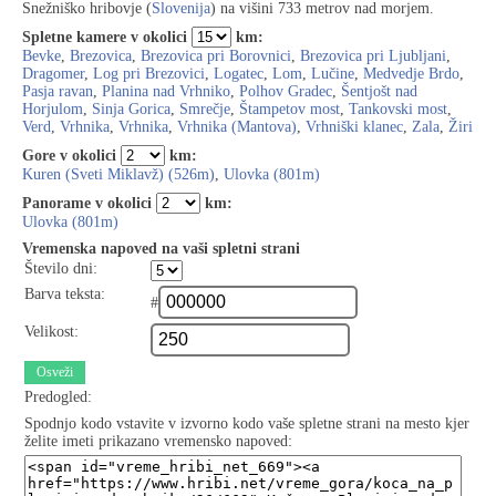
Snežniško hribovje (
Slovenija
) na višini 733 metrov nad morjem.
Spletne kamere v okolici
km:
Bevke
,
Brezovica
,
Brezovica pri Borovnici
,
Brezovica pri Ljubljani
,
Dragomer
,
Log pri Brezovici
,
Logatec
,
Lom
,
Lučine
,
Medvedje Brdo
,
Pasja ravan
,
Planina nad Vrhniko
,
Polhov Gradec
,
Šentjošt nad
Horjulom
,
Sinja Gorica
,
Smrečje
,
Štampetov most
,
Tankovski most
,
Verd
,
Vrhnika
,
Vrhnika
,
Vrhnika (Mantova)
,
Vrhniški klanec
,
Zala
,
Žiri
Gore v okolici
km:
Kuren (Sveti Miklavž) (526m)
,
Ulovka (801m)
Panorame v okolici
km:
Ulovka (801m)
Vremenska napoved na vaši spletni strani
Število dni:
Barva teksta:
#
Velikost:
Osveži
Predogled:
Spodnjo kodo vstavite v izvorno kodo vaše spletne strani na mesto kjer
želite imeti prikazano vremensko napoved: