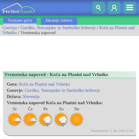
Seznam gora
Iskanje izletov
Gorovja
/
Goriško, Notranjsko in Snežniško hribovje
/
Koča na Planini nad
Vrhniko
/ Vremenska napoved
Vremenska napoved - Koča na Planini nad Vrhniko
Gora:
Koča na Planini nad Vrhniko
Gorovje:
Goriško, Notranjsko in Snežniško hribovje
Država:
Slovenija
Vremenska napoved Koča na Planini nad Vrhniko:
Sr
Če
Pe
So
Ne
Posodobljeno: 5. 08. 2026 21:40