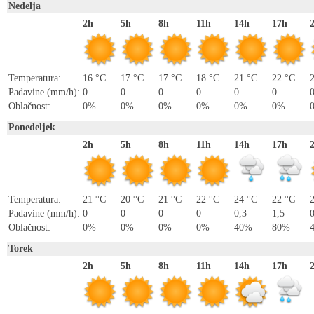
Nedelja
2h
5h
8h
11h
14h
17h
Temperatura:
16 °C
17 °C
17 °C
18 °C
21 °C
22 °C
Padavine (mm/h):
0
0
0
0
0
0
Oblačnost:
0%
0%
0%
0%
0%
0%
Ponedeljek
2h
5h
8h
11h
14h
17h
Temperatura:
21 °C
20 °C
21 °C
22 °C
24 °C
22 °C
Padavine (mm/h):
0
0
0
0
0,3
1,5
Oblačnost:
0%
0%
0%
0%
40%
80%
Torek
2h
5h
8h
11h
14h
17h