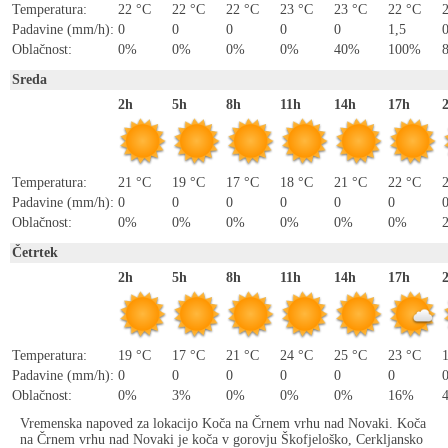
Temperatura:
22 °C
22 °C
22 °C
23 °C
23 °C
22 °C
Padavine (mm/h):
0
0
0
0
0
1,5
0
Oblačnost:
0%
0%
0%
0%
40%
100%
Sreda
2h
5h
8h
11h
14h
17h
Temperatura:
21 °C
19 °C
17 °C
18 °C
21 °C
22 °C
Padavine (mm/h):
0
0
0
0
0
0
Oblačnost:
0%
0%
0%
0%
0%
0%
Četrtek
2h
5h
8h
11h
14h
17h
Temperatura:
19 °C
17 °C
21 °C
24 °C
25 °C
23 °C
Padavine (mm/h):
0
0
0
0
0
0
Oblačnost:
0%
3%
0%
0%
0%
16%
Vremenska napoved za lokacijo Koča na Črnem vrhu nad Novaki. Koča
na Črnem vrhu nad Novaki je koča v gorovju Škofjeloško, Cerkljansko