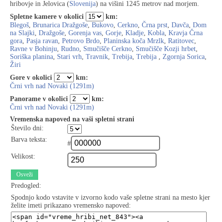
hribovje in Jelovica (
Slovenija
) na višini 1245 metrov nad morjem.
Spletne kamere v okolici
km:
Blegoš
,
Brunarica Dražgoše
,
Bukovo
,
Cerkno
,
Črna prst
,
Davča
,
Dom
na Slajki
,
Dražgoše
,
Gorenja vas
,
Gorje
,
Kladje
,
Kobla
,
Kravja Črna
gora
,
Pasja ravan
,
Petrovo Brdo
,
Planinska koča Mrzlk
,
Ratitovec
,
Ravne v Bohinju
,
Rudno
,
Smučišče Cerkno
,
Smučišče Kozji hrbet
,
Soriška planina
,
Stari vrh
,
Travnik
,
Trebija
,
Trebija
,
Zgornja Sorica
,
Žiri
Gore v okolici
km:
Črni vrh nad Novaki (1291m)
Panorame v okolici
km:
Črni vrh nad Novaki (1291m)
Vremenska napoved na vaši spletni strani
Število dni:
Barva teksta:
#
Velikost:
Osveži
Predogled:
Spodnjo kodo vstavite v izvorno kodo vaše spletne strani na mesto kjer
želite imeti prikazano vremensko napoved: