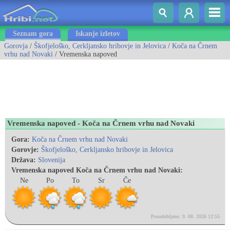
Seznam gora
Iskanje izletov
Gorovja
/
Škofjeloško, Cerkljansko hribovje in Jelovica
/
Koča na Črnem
vrhu nad Novaki
/ Vremenska napoved
Vremenska napoved - Koča na Črnem vrhu nad Novaki
Gora:
Koča na Črnem vrhu nad Novaki
Gorovje:
Škofjeloško, Cerkljansko hribovje in Jelovica
Država:
Slovenija
Vremenska napoved Koča na Črnem vrhu nad Novaki:
Ne
Po
To
Sr
Če
Posodobljeno: 9. 08. 2026 12:55