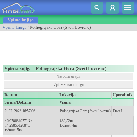
Vpisna knjiga
Vpisna knjiga
/ Polhograjska Gora (Sveti Lovrenc)
Vpisna knjiga - Polhograjska Gora (Sveti Lovrenc)
Navodila za vpis
Vpis v vpisno knjigo
Datum
Lokacija
Uporabnik
Širina/Dolžina
Višina
2. 02. 2026 16:57:06
Polhograjska Gora (Sveti Lovrenc)
DoraJ
46,070881977°N /
830,52m
14,298561288°E
točnost: 4m
točnost: 5m