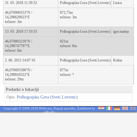
31. 05. 2018 11:39:52
Polhograjska Gora (Sveti Lovrenc)
Lisica
46,070900353°N /
872,75m
14,298629023°E
točnost: 3m
točnost: 3m
13. 05. 2018 17:10:35
Polhograjska Gora (Sveti Lovrenc)
igor.mateja
46,070803218°N /
821m
14,298747797°E
točnost: 8m
točnost: 6m
2. 06. 2012 14:07:16
Polhograjska Gora (Sveti Lovrenc)
Kokta
46,070695596°N /
877m
14,298918322°E
točnost: ?
točnost: 29m
Podatki o lokaciji
Opis:
Polhograjska Gora (Sveti Lovrenc)
Copyright © 2006-2026 Hribi.net,
Pogoji uporabe
,
Zasebnost in
piškotki