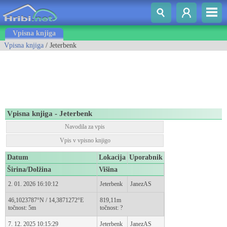
Vpisna knjiga
Vpisna knjiga
/ Jeterbenk
Vpisna knjiga - Jeterbenk
Navodila za vpis
Vpis v vpisno knjigo
Datum
Lokacija
Uporabnik
Širina/Dolžina
Višina
2. 01. 2026 16:10:12
Jeterbenk
JanezAS
46,1023787°N / 14,3871272°E
819,11m
točnost: 5m
točnost: ?
7. 12. 2025 10:15:29
Jeterbenk
JanezAS