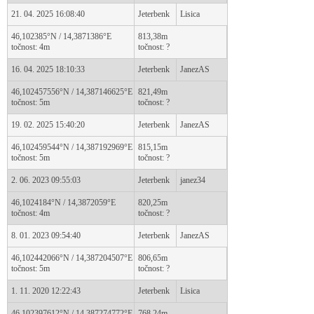
21. 04. 2025 16:08:40
Jeterbenk
Lisica
46,102385°N / 14,3871386°E
813,38m
točnost: 4m
točnost: ?
16. 04. 2025 18:10:33
Jeterbenk
JanezAS
46,102457556°N / 14,387146625°E
821,49m
točnost: 5m
točnost: ?
19. 02. 2025 15:40:20
Jeterbenk
JanezAS
46,102459544°N / 14,387192969°E
815,15m
točnost: 5m
točnost: ?
2. 06. 2023 09:55:03
Jeterbenk
janez34
46,1024184°N / 14,3872059°E
820,25m
točnost: 4m
točnost: ?
8. 01. 2023 09:54:40
Jeterbenk
JanezAS
46,102442066°N / 14,387204507°E
806,65m
točnost: 5m
točnost: ?
1. 11. 2020 12:22:43
Jeterbenk
Lisica
46,102397612°N / 14,387274772°E
768,24m