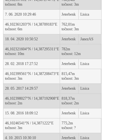
točnost: 8m
točnost: 3m
7. 06. 2020 10:29:46
Jeterbenk
Lisica
46,102361203°N / 14,38709183°E
762,01m
točnost: 6m
točnost: 3m
18. 04. 2020 10:50:52
Jeterbenk
JanezAS
46,102321604°N / 14,387295311°E
782m
točnost: 10m
točnost: 12m
28. 02. 2018 17:27:52
Jeterbenk
Lisica
46,102399561°N / 14,387208473°E
815,47m
točnost: 3m
točnost: 3m
28. 05. 2017 14:29:57
Jeterbenk
Lisica
46,102398027°N / 14,387192908°E
818,37m
točnost: 2m
točnost: 2m
15. 08. 2016 18:09:12
Jeterbenk
Lisica
46,10246541°N / 14,3871222°E
775,2m
točnost: 3m
točnost: ?
4. 10. 2015 10:30:10
Jeterbenk
Lisica