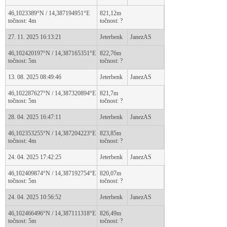
46,1023389°N / 14,387194951°E
821,12m
točnost: 4m
točnost: ?
27. 11. 2025 16:13:21
Jeterbenk
JanezAS
46,102420197°N / 14,387165351°E
822,76m
točnost: 5m
točnost: ?
13. 08. 2025 08:49:46
Jeterbenk
JanezAS
46,102287627°N / 14,387320894°E
821,7m
točnost: 5m
točnost: ?
28. 04. 2025 16:47:11
Jeterbenk
JanezAS
46,102353255°N / 14,387204223°E
823,85m
točnost: 4m
točnost: ?
24. 04. 2025 17:42:25
Jeterbenk
JanezAS
46,102409874°N / 14,387192754°E
820,07m
točnost: 5m
točnost: ?
24. 04. 2025 10:56:52
Jeterbenk
JanezAS
46,102466496°N / 14,387111318°E
826,49m
točnost: 5m
točnost: ?