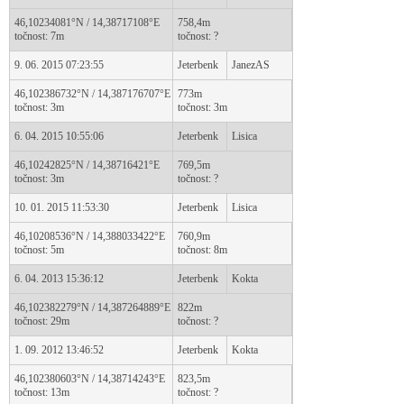
46,10234081°N / 14,38717108°E
758,4m
točnost: 7m
točnost: ?
9. 06. 2015 07:23:55
Jeterbenk
JanezAS
46,102386732°N / 14,387176707°E
773m
točnost: 3m
točnost: 3m
6. 04. 2015 10:55:06
Jeterbenk
Lisica
46,10242825°N / 14,38716421°E
769,5m
točnost: 3m
točnost: ?
10. 01. 2015 11:53:30
Jeterbenk
Lisica
46,10208536°N / 14,388033422°E
760,9m
točnost: 5m
točnost: 8m
6. 04. 2013 15:36:12
Jeterbenk
Kokta
46,102382279°N / 14,387264889°E
822m
točnost: 29m
točnost: ?
1. 09. 2012 13:46:52
Jeterbenk
Kokta
46,102380603°N / 14,38714243°E
823,5m
točnost: 13m
točnost: ?