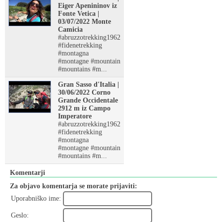
Eiger Apenininov iz
Fonte Vetica |
03/07/2022 Monte
Camicia
#abruzzotrekking1962
#fidenetrekking
#montagna
#montagne #mountain
#mountains #m...
Gran Sasso d'Italia |
30/06/2022 Corno
Grande Occidentale
2912 m iz Campo
Imperatore
#abruzzotrekking1962
#fidenetrekking
#montagna
#montagne #mountain
#mountains #m...
Komentarji
Za objavo komentarja se morate prijaviti:
Uporabniško ime:
Geslo: