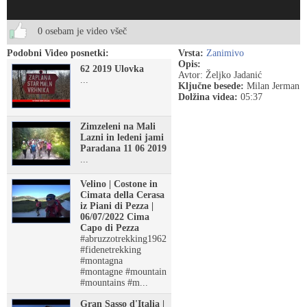
0 osebam je video všeč
Podobni Video posnetki:
Vrsta:
Zanimivo
Opis:
62 2019 Ulovka
Avtor: Željko Jadanić
...
Ključne besede:
Milan Jerman
Dolžina videa:
05:37
Zimzeleni na Mali
Lazni in ledeni jami
Paradana 11 06 2019
...
Velino | Costone in
Cimata della Cerasa
iz Piani di Pezza |
06/07/2022 Cima
Capo di Pezza
#abruzzotrekking1962
#fidenetrekking
#montagna
#montagne #mountain
#mountains #m...
Gran Sasso d'Italia |