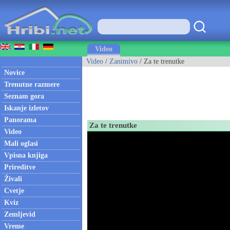
Video
Video
/
Zanimivo
/ Za te trenutke
Novice
Trenutne razmere
Seznam gora
Iskanje izletov
Panorama
Za te trenutke
Video
Mali oglasi
Vpisna knjiga
Prireditve
Živali
Cvetje
Kviz
Zemljevid
Vreme