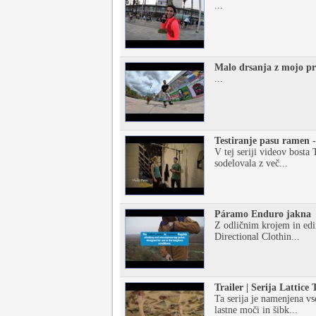
...
Malo drsanja z mojo pri
...
Testiranje pasu ramen -
V tej seriji videov bosta
sodelovala z več...
Páramo Enduro jakna
Z odličnim krojem in edi
Directional Clothin...
Trailer | Serija Lattice 
Ta serija je namenjena vse
lastne moči in šibk...