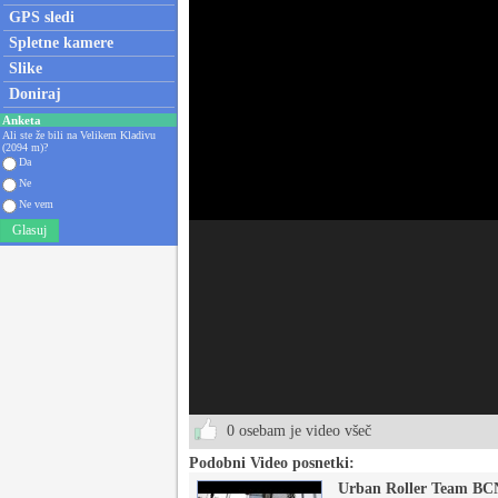
GPS sledi
Spletne kamere
Slike
Doniraj
Anketa
Ali ste že bili na Velikem Kladivu
(2094 m)?
Da
Ne
Ne vem
Glasuj
0 osebam je video všeč
Podobni Video posnetki:
Urban Roller Team BCN