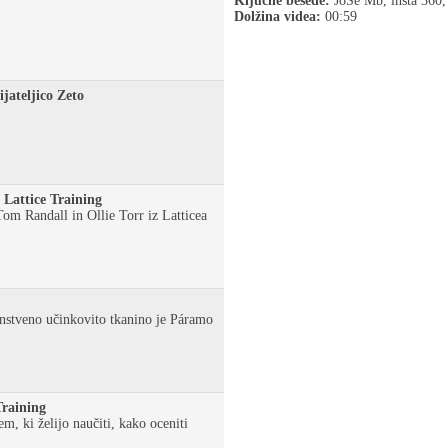
Ključne besede:
JoSe Mb, insta 360,
Dolžina videa:
00:59
jateljico Zeto
 Lattice Training
 Tom Randall in Ollie Torr iz Latticea
nstveno učinkovito tkanino je Páramo
Training
m, ki želijo naučiti, kako oceniti