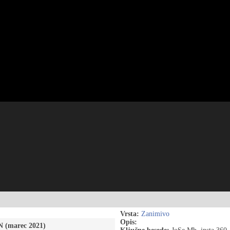
Vrsta:
Zanimivo
Opis:
 (marec 2021)