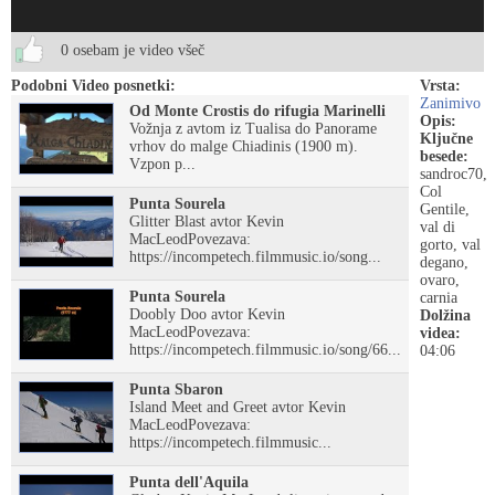
0 osebam je video všeč
Podobni Video posnetki:
Vrsta:
Zanimivo
Od Monte Crostis do rifugia Marinelli
Opis:
Vožnja z avtom iz Tualisa do Panorame
Ključne
vrhov do malge Chiadinis (1900 m).
besede:
Vzpon p...
sandroc70,
Col
Punta Sourela
Gentile,
Glitter Blast avtor Kevin
val di
MacLeodPovezava:
gorto, val
https://incompetech.filmmusic.io/song...
degano,
ovaro,
Punta Sourela
carnia
Doobly Doo avtor Kevin
Dolžina
MacLeodPovezava:
videa:
https://incompetech.filmmusic.io/song/66...
04:06
Punta Sbaron
Island Meet and Greet avtor Kevin
MacLeodPovezava:
https://incompetech.filmmusic...
Punta dell'Aquila