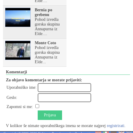
Elde....
Bernia po
grebenu
Pohod izvedla
gorska skupina
Annapurna iz
Elde....
Monte Coto
Pohod izvedla
gorska skupina
Annapurna iz
Elde...
Komentarji
Za objavo komentarja se morate prijaviti:
Uporabniško ime:
Geslo:
Zapomni si me:
Prijava
V kolikor še nimate uporabniškega imena se morate najprej
registrirati
.