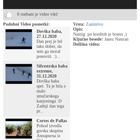
0 osebam je video všeč
Podobni Video posnetki:
Vrsta:
Zanimivo
Opis:
Dovška baba,
Namig: po kreditih je bonus ;)
27.12.2020
Ključne besede:
Janez Nastran
Dan prej je bil
Dolžina videa:
tako dober, da
sem ga moral
ponoviti. :)...
Silvestrska baba
extreme,
31.12.2020
Dovška baba
spet. Ta je bila z
malo
smučarskega
kanjoninga :D
Zadnji dan tega
pr...
Cortes de Pallas
Pohod izvedla
gorska skupina
Annapurna iz