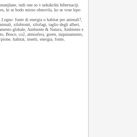
zmanjšane, tudi one so v nekakršni hibernaciji.
es, ki se bodo mirno obnovila, ko se vrne lepo
egno: fonte di energia o habitat per animali?,
imali, xilobionti, xilofagi, taglio degli alberi,
aldamento globale, Ambiente & Natura, Ambiente e
o, Bosco, co2, atmosfera, green, inquinamento,
ione, habitat, insetti, energia, fonte,