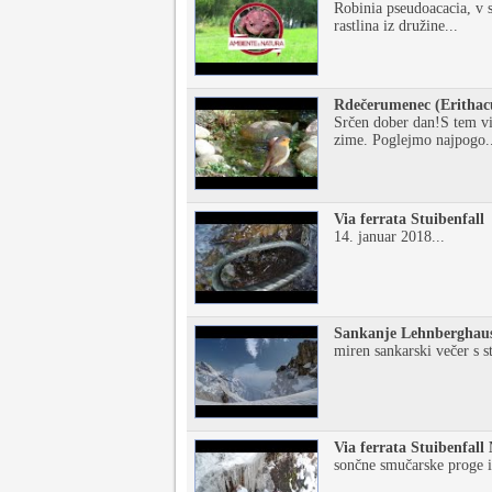
Robinia pseudoacacia, v sl
rastlina iz družine...
Rdečerumenec (Erithac
Srčen dober dan!S tem vi
zime. Poglejmo najpogo..
Via ferrata Stuibenfall
14. januar 2018...
Sankanje Lehnberghau
miren sankarski večer s st
Via ferrata Stuibenfall
sončne smučarske proge i