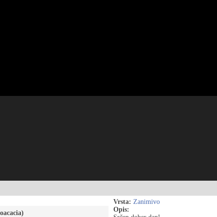
Vrsta:
Zanimivo
Opis:
oacacia)