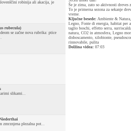
Srčen dober dan!
ovenščini robinija ali akacija, je
Še je zima, zato so aktivnosti dreves 
To je primerna sezona za sekanje drev
vreme.
Ključne besede:
Ambiente & Natura, L
Legno, Fonte di energia, habitat per an
us rubecula)
taglio boschi, effetto serra, surrisc
deom se začne nova rubrika: ptice
natura, CO2 in atmosfera, Legno mort
.
disboscamento, xilobionte, pseudoscorp
rinnovabile, pulita
Dolžina videa:
07:03
s
arimi slikami...
 Niederthai
n zmrznjena plezalna pot...