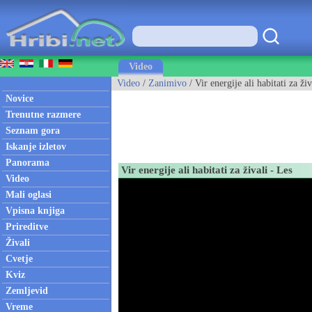
Video
Video
/
Zanimivo
/ Vir energije ali habitati za živ
Novice
Trenutne razmere
Seznam gora
Iskanje izletov
Panorama
Vir energije ali habitati za živali - Les
Video
Mali oglasi
Vpisna knjiga
Prireditve
Živali
Cvetje
Kviz
Zemljevid
Vreme