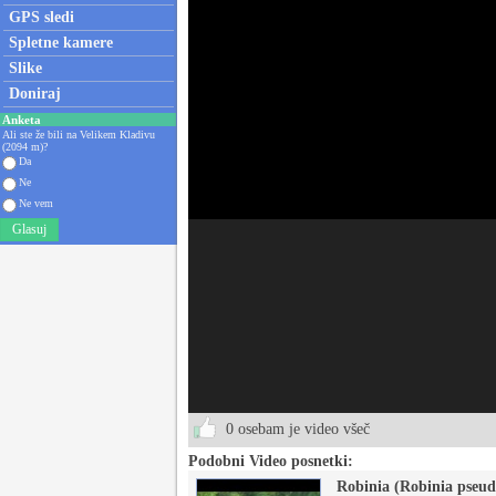
GPS sledi
Spletne kamere
Slike
Doniraj
Anketa
Ali ste že bili na Velikem Kladivu
(2094 m)?
Da
Ne
Ne vem
Glasuj
0 osebam je video všeč
Podobni Video posnetki:
Robinia (Robinia pseud