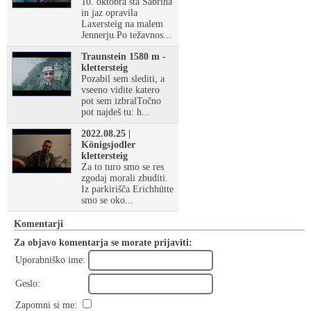
10. oktobra sta Sabrina
in jaz opravila
Laxersteig na malem
Jennerju.Po težavnos...
Traunstein 1580 m -
klettersteig
Pozabil sem slediti, a
vseeno vidite katero
pot sem izbralTočno
pot najdeš tu: h...
2022.08.25 |
Königsjodler
klettersteig
Za to turo smo se res
zgodaj morali zbuditi.
Iz parkirišča Erichhütte
smo se oko...
Komentarji
Za objavo komentarja se morate prijaviti:
Uporabniško ime:
Geslo:
Zapomni si me: