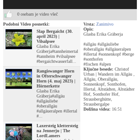
0 osebam je video všeč
Podobni Video posnetki:
Vrsta:
Zanimivo
Opis:
Slap Bergaicht (30.
Glasba Erika Gräberja
april 2023) |
Vilsalpsee
#allgäu #allgäuliebe
Glasba Erika
#oberallgäu #allgäueralpen
Gräberja#tannheimertal
#illertal #sonnenkopf #berge
#tannheim #vilsalpsee
#sonthofen
#bergaichtwasserfall...
#fischen #alpen
Ključne besede:
Christof
Rangiswanger Horn
Urban | Wandern im Allgäu ,
in Ofterschwanger
Allgäu, Oberallgäu,
Horn (4. maj 2023) |
Sonnenkopf, Sonthofen,
Hörnerkette
Illertal, Altstädten, Altstädter
Glasba Erika
Hof, Sonthofer Hof,
Gräberja#allgäu
Strausberghütte,
#allgäuliebe
Strausbergalpe
#oberallgäu
Dolžina videa:
16:51
#allgäueralpen #illertal
#...
Laxersteig klettersteig
na Jennerju | The
LordLamers