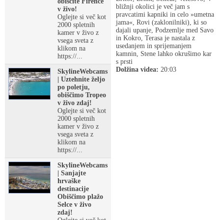
obiščite Firence
bližnji okolici je več jam s
v živo!
pravcatimi kapniki in celo »umetna
Oglejte si več kot
jama«, Rovi (zaklonilniki), ki so
2000 spletnih
dajali upanje, Podzemlje med Savo
kamer v živo z
in Kokro, Terasa je nastala z
vsega sveta z
usedanjem in sprijemanjem
klikom na
kamnin, Stene lahko okrušimo kar
https://...
s prsti
Dolžina videa:
20:03
SkylineWebcams
| Uztehnite željo
po poletju,
obiščimo Tropeo
v živo zdaj!
Oglejte si več kot
2000 spletnih
kamer v živo z
vsega sveta z
klikom na
https://...
SkylineWebcams
| Sanjajte
hrvaške
destinacije
Obiščimo plažo
Selce v živo
zdaj!