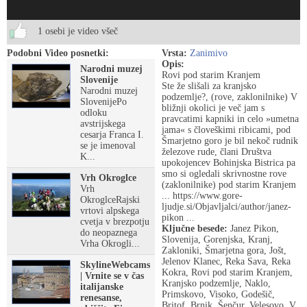
1 osebi je video všeč
Podobni Video posnetki:
Vrsta:
Zanimivo
Opis:
Narodni muzej
Rovi pod starim Kranjem
Slovenije
Ste že slišali za kranjsko
Narodni muzej
podzemlje?, (rove, zaklonilnike) V
SlovenijePo
bližnji okolici je več jam s
odloku
pravcatimi kapniki in celo »umetna
avstrijskega
jama« s človeškimi ribicami, pod
cesarja Franca I.
Šmarjetno goro je bil nekoč rudnik
se je imenoval
železove rude, člani Društva
K...
upokojencev Bohinjska Bistrica pa
smo si ogledali skrivnostne rove
Vrh Okroglce
(zaklonilnike) pod starim Kranjem
Vrh
... https://www.gore-
OkroglceRajski
ljudje.si/Objavljalci/author/janez-
vrtovi alpskega
pikon ...
cvetja v brezpotju
Ključne besede:
Janez Pikon,
do neopaznega
Slovenija, Gorenjska, Kranj,
Vrha Okrogli...
Zakloniki, Šmarjetna gora, Jošt,
Jelenov Klanec, Reka Sava, Reka
SkylineWebcams
Kokra, Rovi pod starim Kranjem,
| Vrnite se v čas
Kranjsko podzemlje, Naklo,
italijanske
Primskovo, Visoko, Godešič,
renesanse,
Britof, Brnik, Šenčur, Velesovo, V