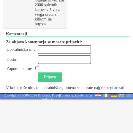
Oglejte si več kot
2000 spletnih
kamer v živo z
vsega sveta z
klikom na
https://...
Komentarji
Za objavo komentarja se morate prijaviti:
Uporabniško ime:
Geslo:
Zapomni si me:
Prijava
V kolikor še nimate uporabniškega imena se morate najprej
registrirati
.
Copyright © 2006-2026 Hribi.net,
Pogoji uporabe
,
Zasebnost in
piškotki