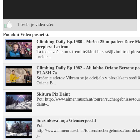
1 osebi je video všeč
Podobni Video posnetki:
Climbing Daily Ep.1980 - Možen 25 m padec: Dave M
prepleza Lexicon
Ta teden začnemo s tremi težkimi in strašljivimi trad plez
preide...
Climbing Daily Ep.1982 - Ali lahko Oriane Bertone p
FLASH 7a
Srečanje atletov Vibram se je odvijalo v plezalskem središ
Oriane B...
Skitura Piz Daint
Pot: http://www.almenrausch.at/touren/suchergebnisse/tourd
daint-...
Snežnikova hoja Gleinserjoechl
Pot:
http://www.almenrausch.at/touren/suchergebnisse/tourdetail
j...