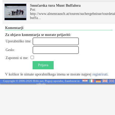
Smučarska tura Munt Buffalora
Pot:
http://www.almenrausch.at/touren/suchergebnisse/tourdetai
buffa...
Komentarji
Za objavo komentarja se morate prijaviti:
Uporabniško ime:
Geslo:
Zapomni si me:
Prijava
V kolikor še nimate uporabniškega imena se morate najprej
registrirati
.
Copyright © 2006-2026 Hribi.net,
Pogoji uporabe
,
Zasebnost in
piškotki