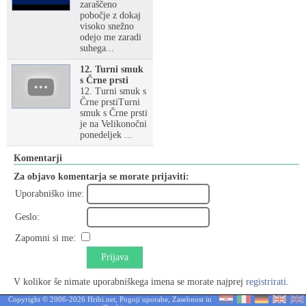
zaraščeno
pobočje z dokaj
visoko snežno
odejo me zaradi
suhega...
12. Turni smuk
s Črne prsti
12. Turni smuk s
Črne prstiTurni
smuk s Črne prsti
je na Velikonočni
ponedeljek ...
Komentarji
Za objavo komentarja se morate prijaviti:
Uporabniško ime:
Geslo:
Zapomni si me:
Prijava
V kolikor še nimate uporabniškega imena se morate najprej
registrirati
.
Copyright © 2006-2026 Hribi.net,
Pogoji uporabe
,
Zasebnost in