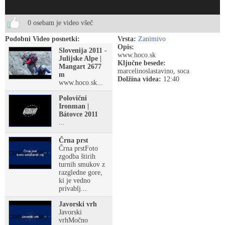
0 osebam je video všeč
Podobni Video posnetki:
Vrsta:
Zanimivo
Opis:
Slovenija 2011 -
www.hoco.sk
Julijske Alpe |
Ključne besede:
Mangart 2677
marcelinoslastavino, soca
m
Dolžina videa:
12:40
www.hoco.sk...
Polovični
Ironman |
Bátovce 2011
...
Črna prst
Črna prstFoto
zgodba štirih
turnih smukov z
razgledne gore,
ki je vedno
privablj...
Javorski vrh
Javorski
vrhMočno