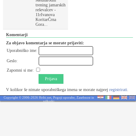
Mednarodni
trening jamarskih
reševalcev -
11rIvanova
KoritarČrna
Gora...
Komentarji
Za objavo komentarja se morate prijaviti:
Uporabniško ime:
Geslo:
Zapomni si me:
Prijava
V kolikor še nimate uporabniškega imena se morate najprej
registrirati
.
Copyright © 2006-2026 Hribi.net,
Pogoji uporabe
,
Zasebnost in
piškotki