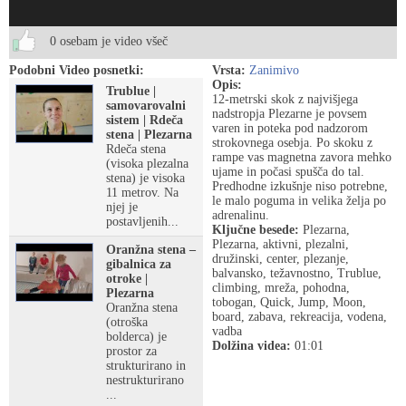
0 osebam je video všeč
Podobni Video posnetki:
Vrsta:
Zanimivo
Opis:
Trublue |
12-metrski skok z najvišjega
samovarovalni
nadstropja Plezarne je povsem
sistem | Rdeča
varen in poteka pod nadzorom
stena | Plezarna
strokovnega osebja. Po skoku z
Rdeča stena
rampe vas magnetna zavora mehko
(visoka plezalna
ujame in počasi spušča do tal.
stena) je visoka
Predhodne izkušnje niso potrebne,
11 metrov. Na
le malo poguma in velika želja po
njej je
adrenalinu.
postavljenih...
Ključne besede:
Plezarna,
Plezarna, aktivni, plezalni,
Oranžna stena –
družinski, center, plezanje,
gibalnica za
balvansko, težavnostno, Trublue,
otroke |
climbing, mreža, pohodna,
Plezarna
tobogan, Quick, Jump, Moon,
Oranžna stena
board, zabava, rekreacija, vodena,
(otroška
vadba
bolderca) je
Dolžina videa:
01:01
prostor za
strukturirano in
nestrukturirano
...