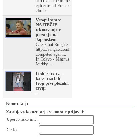
and the name in the
epicentre of French
climb...
Vstopil sem v
NAJTEŽJE
tekmovanje v
plezanju na
Japonskem
Check out Rungne
https://rungne.comI
competed again...
In Tokyo - Magnus
Midtbø...
Bodi iskren ...
kakšni so bili
tvoji prvi plezalni
čevlji
...
Komentarji
Za objavo komentarja se morate prijaviti:
Uporabniško ime:
Geslo: