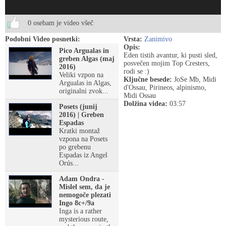
0 osebam je video všeč
Podobni Video posnetki:
Vrsta:
Zanimivo
Opis:
Pico Argualas in
Eden tistih avantur, ki pusti sled,
greben Algas (maj
posvečen mojim Top Cresters,
2016)
rodi se :)
Veliki vzpon na
Ključne besede:
JoSe Mb, Midi
Argualas in Algas,
d'Ossau, Pirineos, alpinismo,
originalni zvok...
Midi Ossau
Dolžina videa:
03:57
Posets (junij
2016) | Greben
Espadas
Kratki montaž
vzpona na Posets
po grebenu
Espadas iz Angel
Orús...
Adam Ondra -
Mislel sem, da je
nemogoče plezati
Ingo 8c+/9a
Inga is a rather
mysterious route,