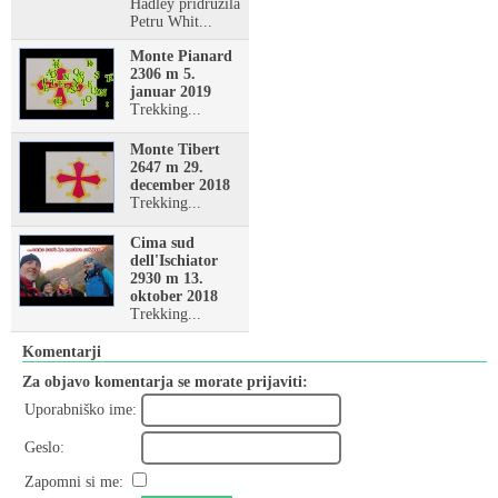
Hadley pridružila
Petru Whit...
Monte Pianard
2306 m 5.
januar 2019
Trekking...
Monte Tibert
2647 m 29.
december 2018
Trekking...
Cima sud
dell'Ischiator
2930 m 13.
oktober 2018
Trekking...
Komentarji
Za objavo komentarja se morate prijaviti:
Uporabniško ime:
Geslo:
Zapomni si me: