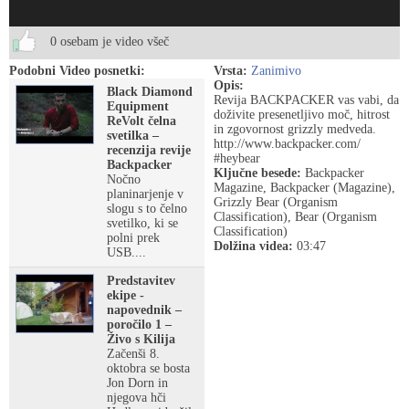
0 osebam je video všeč
Podobni Video posnetki:
Vrsta:
Zanimivo
Opis:
Black Diamond
Revija BACKPACKER vas vabi, da
Equipment
doživite presenetljivo moč, hitrost
ReVolt čelna
in zgovornost grizzly medveda.
svetilka –
http://www.backpacker.com/
recenzija revije
#heybear
Backpacker
Ključne besede:
Backpacker
Nočno
Magazine, Backpacker (Magazine),
planinarjenje v
Grizzly Bear (Organism
slogu s to čelno
Classification), Bear (Organism
svetilko, ki se
Classification)
polni prek
Dolžina videa:
03:47
USB....
Predstavitev
ekipe -
napovednik –
poročilo 1 –
Živo s Kilija
Začenši 8.
oktobra se bosta
Jon Dorn in
njegova hči