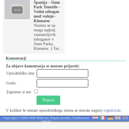
Španija - Siam
Park Tenerife -
Vodni tobogan
med vožnjo -
Kinnaree
Vozimo se na
enega najbolj
vznemirljivih
toboganov v
Siam Parku,
Kinnaree :) Tes...
Komentarji
Za objavo komentarja se morate prijaviti:
Uporabniško ime:
Geslo:
Zapomni si me:
Prijava
V kolikor še nimate uporabniškega imena se morate najprej
registrirati
.
Copyright © 2006-2026 Hribi.net,
Pogoji uporabe
,
Zasebnost in
piškotki