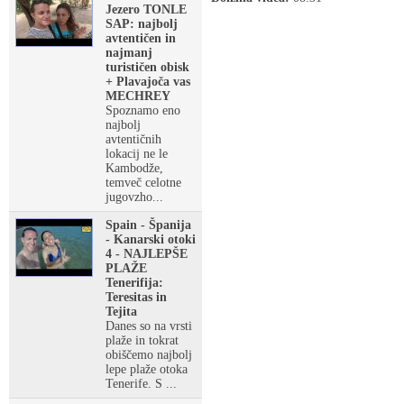
Jezero TONLE
SAP: najbolj
avtentičen in
najmanj
turističen obisk
+ Plavajoča vas
MECHREY
Spoznamo eno
najbolj
avtentičnih
lokacij ne le
Kambodže,
temveč celotne
jugovzho...
Spain - Španija
- Kanarski otoki
4 - NAJLEPŠE
PLAŽE
Tenerifija:
Teresitas in
Tejita
Danes so na vrsti
plaže in tokrat
obiščemo najbolj
lepe plaže otoka
Tenerife. S ...