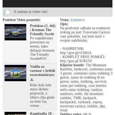
0 osebam je video všeč
Podobni Video posnetki:
Vrsta:
Zanimivo
Opis:
Preizkus (2. del)
Na predvečer odhoda na trodnevni
| Kremen The
treking po poti Traversate Carnice
Friendly Swede
vam pokažem, kaj bom nosil v
Po razpakiranju
svojem nahrbtniku.
preverimo na
terenu, kako
- NAHRBTNIK:
delujejo kremeni
http://goo.gl/vUhKiA
The Friendly
- KOMPLET PRVE POMOČI:
SwedePOV...
http://goo.gl/3UKUfZ
Ključne besede:
The Mountain
Vodila za
Rambler, bushcraft, contenuto zaino
varnost v hribih
3 giorni, contenuto zaino trekking 3
escursionisicure
giorni, zaino da trekking di tre
⚠️
giorni, zaino, trekking, survival,
Kdor koli izlet
zaino per trekking, cosa mettere
mora skrbno
nello zaino trekking, outdoor,
pripraviti, z
outdoors, trekk, the mountain
izbiro cilja glede
rambler, TMR, backpack,
na letni čas,
backpacker, rucksack, osprey,
vreme...
traversata carnica, trekkin, alpi,
friuli
Kambodža 10 -
Dolžina videa:
08:31