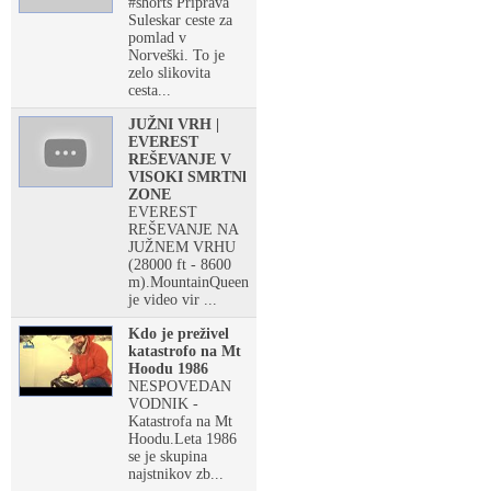
#shorts Priprava
Suleskar ceste za
pomlad v
Norveški. To je
zelo slikovita
cesta...
JUŽNI VRH |
EVEREST
REŠEVANJE V
VISOKI SMRTNl
ZONE
EVEREST
REŠEVANJE NA
JUŽNEM VRHU
(28000 ft - 8600
m).MountainQueen
je video vir ...
Kdo je preživel
katastrofo na Mt
Hoodu 1986
NESPOVEDAN
VODNIK -
Katastrofa na Mt
Hoodu.Leta 1986
se je skupina
najstnikov zb...