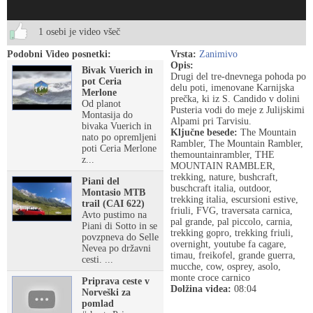
1 osebi je video všeč
Podobni Video posnetki:
Vrsta:
Zanimivo
Opis:
Bivak Vuerich in
Drugi del tre-dnevnega pohoda po
pot Ceria
delu poti, imenovane Karnijska
Merlone
prečka, ki iz S. Candido v dolini
Od planot
Pusteria vodi do meje z Julijskimi
Montasija do
Alpami pri Tarvisiu.
bivaka Vuerich in
Ključne besede:
The Mountain
nato po opremljeni
Rambler, The Mountain Rambler,
poti Ceria Merlone
themountainrambler, THE
z...
MOUNTAIN RAMBLER,
trekking, nature, bushcraft,
Piani del
buschcraft italia, outdoor,
Montasio MTB
trekking italia, escursioni estive,
trail (CAI 622)
friuli, FVG, traversata carnica,
Avto pustimo na
pal grande, pal piccolo, carnia,
Piani di Sotto in se
trekking gopro, trekking friuli,
povzpneva do Selle
overnight, youtube fa cagare,
Nevea po državni
timau, freikofel, grande guerra,
cesti. ...
mucche, cow, osprey, asolo,
monte croce carnico
Priprava ceste v
Dolžina videa:
08:04
Norveški za
pomlad