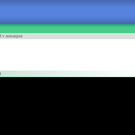
 v notranjost
t