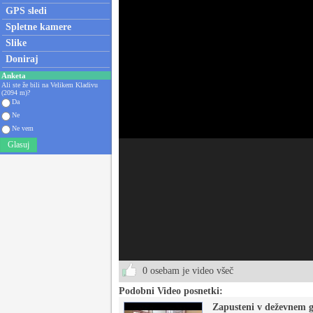
GPS sledi
Spletne kamere
Slike
Doniraj
Anketa
Ali ste že bili na Velikem Kladivu
(2094 m)?
Da
Ne
Ne vem
Glasuj
0 osebam je video všeč
Podobni Video posnetki:
Zapusteni v deževnem 