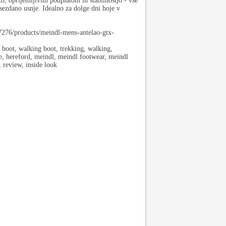
o, oprijemljivim podplatom in stabilnostjo - vse
sezdano usnje. Idealno za dolge dni hoje v
37276/products/meindl-mens-antelao-gtx-
, boot, walking boot, trekking, walking,
e, hereford, meindl, meindl footwear, meindl
, review, inside look