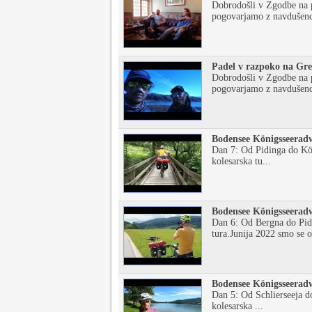
Dobrodošli v Zgodbe na p
pogovarjamo z navdušenci
Padel v razpoko na Gre
Dobrodošli v Zgodbe na p
pogovarjamo z navdušenci
Bodensee Königsseeradw
Dan 7: Od Pidinga do Kö
kolesarska tu...
Bodensee Königsseeradw
Dan 6: Od Bergna do Pidi
tura.Junija 2022 smo se o
Bodensee Königsseeradw
Dan 5: Od Schlierseeja d
kolesarska ...