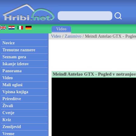
Video
Video
/
Zanimivo
/ Meindl Antelao GTX - Pogled
Novice
Trenutne razmere
Seznam gora
Iskanje izletov
Panorama
Meindl Antelao GTX - Pogled v notranjos
Video
Mali oglasi
Vpisna knjiga
Prireditve
Živali
Cvetje
Kviz
Zemljevid
Vreme