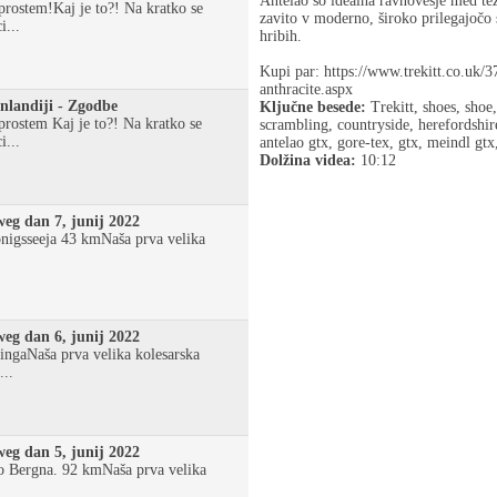
Antelao so idealna ravnovesje med tež
rostem!Kaj je to?! Na kratko se
zavito v moderno, široko prilegajočo 
...
hribih.
Kupi par: https://www.trekitt.co.uk/
anthracite.aspx
nlandiji - Zgodbe
Ključne besede:
Trekitt, shoes, shoe
rostem Kaj je to?! Na kratko se
scrambling, countryside, herefordshir
...
antelao gtx, gore-tex, gtx, meindl gtx
Dolžina videa:
10:12
eg dan 7, junij 2022
nigsseeja 43 kmNaša prva velika
eg dan 6, junij 2022
ngaNaša prva velika kolesarska
...
eg dan 5, junij 2022
o Bergna. 92 kmNaša prva velika