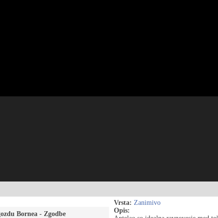
Vrsta:
Zanimivo
Opis:
gozdu Bornea - Zgodbe