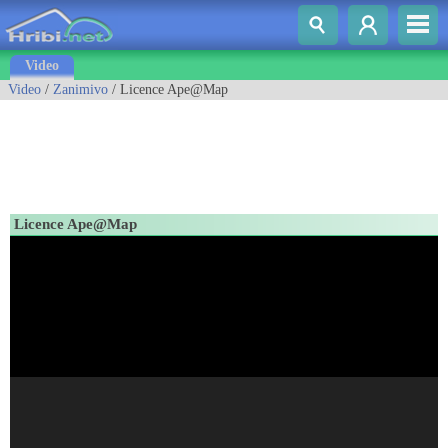
Video
Video
/
Zanimivo
/ Licence Ape@Map
Licence Ape@Map