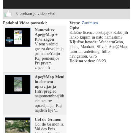
0 osebam je video všeč
Podobni Video posnetki:
Vrsta:
Zanimivo
Opis:
Namestitev
Kakšne licence obstajajo? Kako jih
Ape@Map +
lahko kupim in nato namestim?
Prvi zagon
Ključne besede:
WandernGehn,
V tem vadnici
klaus, Manhart, Silver, Ape@Map,
gre za dovoljenja
tutorial, anleitung, hilfe,
pri nameščanju.
navigation, GPS
Kaj pomenijo?
Dolžina videa:
03:23
Pri prvem
zagonu b...
Ape@Map Meni
in elementi
upravljanja
Hitri pregled
najpomembnejših
elementov
upravljanja. Kaj
najdem kje?...
Col de Granon
Col de Granon iz
Val des Prés