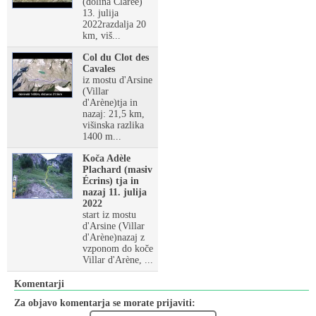
(dolina Clarée)
13. julija
2022razdalja 20
km, viš...
Col du Clot des
Cavales
iz mostu d'Arsine
(Villar
d'Arène)tja in
nazaj: 21,5 km,
višinska razlika
1400 m...
Koča Adèle
Plachard (masiv
Écrins) tja in
nazaj 11. julija
2022
start iz mostu
d'Arsine (Villar
d'Arène)nazaj z
vzponom do koče
Villar d'Arène, ...
Komentarji
Za objavo komentarja se morate prijaviti: