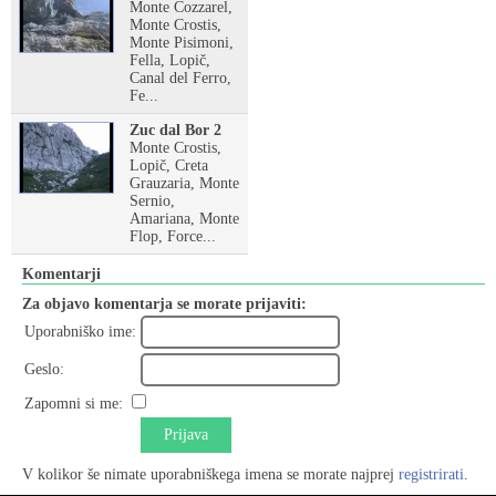
Monte Cozzarel,
Monte Crostis,
Monte Pisimoni,
Fella, Lopič,
Canal del Ferro,
Fe...
Zuc dal Bor 2
Monte Crostis,
Lopič, Creta
Grauzaria, Monte
Sernio,
Amariana, Monte
Flop, Force...
Komentarji
Za objavo komentarja se morate prijaviti:
Uporabniško ime:
Geslo:
Zapomni si me:
Prijava
V kolikor še nimate uporabniškega imena se morate najprej
registrirati
.