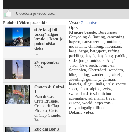
0 osebam je video všeč
Podobni Video posnetki:
Vrsta:
Zanimivo
Opis:
si že kdaj bil
Ključne besede:
Bergwasser
tukaj? allgäu
Canyoning & Rafting, canyoning,
kratki | Jesen je
bayern, canyoneering, outdoor,
pohodniška
mountains, climbing, mountain,
doba
berg, berge, bergsport, rafting,
...
paddling, kayak, kayaking, paddle,
slide, jump, outdoors, Allgäu,
24. september
Tirol, Österreich, Kempten,
2024
Sonthofen, Oberstdorf, wandern,
...
hike, hiking, wanderung, abseil,
abseiling, germany, german,
bavaria, allgäu, italia, italy, sports,
Creton di Culzei
sport, alpin, alpine, swiss,
1
switzerland, tessin, ticino,
Pian di Casa,
adrenaline, adrenalin, travel,
Crete Brusade,
europe, world, https://xn--
Creton di Clap
canyoningallgu-iib.de
Piccolo, Creton
Dolžina videa:
di Clap Grande,
Val ...
Zuc dal Bor 3