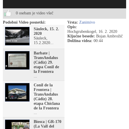
0 osebam je video všeč
Podobni Video posnetki:
Vrsta:
Zanimivo
Opis:
Säuleck, 15. 2.
Hochgrubenkogel, 16. 2. 2020
2020
Ključne besede:
Bojan Ambrožič
Säuleck,
Dolžina videa:
00:44
15.2.2020...
Barbate |
TransAndalus
(Cádiz) 29.
etapa Conil de
la Frontera
...
Conil de la
Frontera |
TransAndalus
(Cádiz) 28.
etapa Chiclana
de la Frontera
...
Biosca | GR-170
(La Vall del