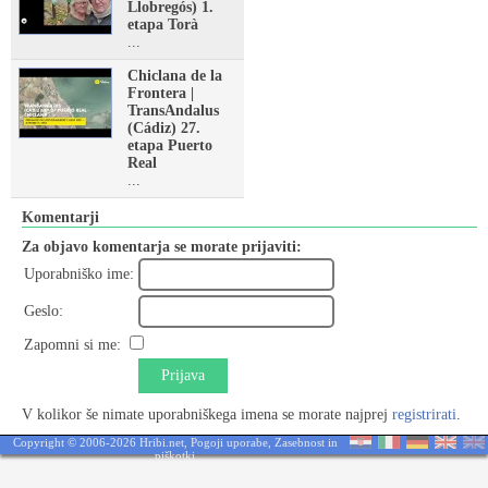
Llobregós) 1.
etapa Torà
...
Chiclana de la
Frontera |
TransAndalus
(Cádiz) 27.
etapa Puerto
Real
...
Komentarji
Za objavo komentarja se morate prijaviti:
Uporabniško ime:
Geslo:
Zapomni si me:
Prijava
V kolikor še nimate uporabniškega imena se morate najprej
registrirati
.
Copyright © 2006-2026 Hribi.net,
Pogoji uporabe
,
Zasebnost in
piškotki