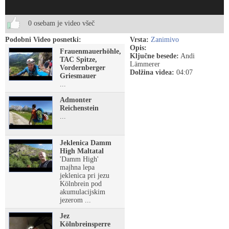
0 osebam je video všeč
Podobni Video posnetki:
Vrsta:
Zanimivo
Opis:
Frauenmauerhöhle,
Ključne besede:
Andi
TAC Spitze,
Lämmerer
Vordernberger
Dolžina videa:
04:07
Griesmauer
...
Admonter
Reichenstein
...
Jeklenica Damm
High Maltatal
'Damm High'
majhna lepa
jeklenica pri jezu
Kölnbrein pod
akumulacijskim
jezerom ...
Jez
Kölnbreinsperre