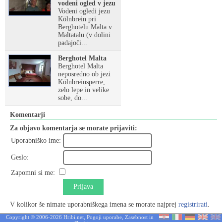
vodeni ogled v jezu
Vodeni ogledi jezu
Kölnbrein pri
Berghotelu Malta v
Maltatalu (v dolini
padajoči...
Berghotel Malta
Berghotel Malta
neposredno ob jezi
Kölnbreinsperre,
zelo lepe in velike
sobe, do...
Komentarji
Za objavo komentarja se morate prijaviti:
Uporabniško ime:
Geslo:
Zapomni si me:
Prijava
V kolikor še nimate uporabniškega imena se morate najprej
registrirati
.
Copyright © 2006-2026 Hribi.net,
Pogoji uporabe
,
Zasebnost in