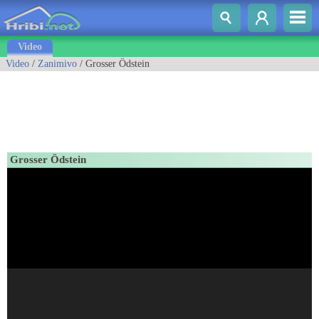
Video
Video
/
Zanimivo
/ Grosser Ödstein
Grosser Ödstein