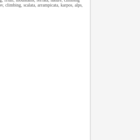
, friuli, mountains, ferrata, nature, climbing
v, climbing, scalata, arrampicata, karpos, alps,