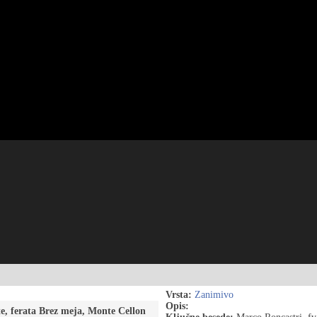
Vrsta:
Zanimivo
Opis:
te, ferata Brez meja, Monte Cellon