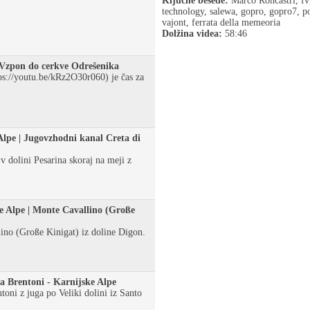
Ključne besede:
Marco Roncastri, fvg
technology, salewa, gopro, gopro7, po
vajont, ferrata della memeoria
Dolžina videa:
58:46
Vzpon do cerkve Odrešenika
s://youtu.be/kRz2O30r060) je čas za
 Alpe | Jugovzhodni kanal Creta di
v dolini Pesarina skoraj na meji z
ke Alpe | Monte Cavallino (Große
ino (Große Kinigat) iz doline Digon.
la Brentoni - Karnijske Alpe
toni z juga po Veliki dolini iz Santo