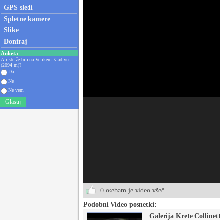
GPS sledi
Spletne kamere
Slike
Doniraj
Anketa
Ali ste že bili na Velikem Kladivu
(2094 m)?
Da
Ne
Ne vem
Glasuj
0 osebam je video všeč
Podobni Video posnetki:
Galerija Krete Collinet