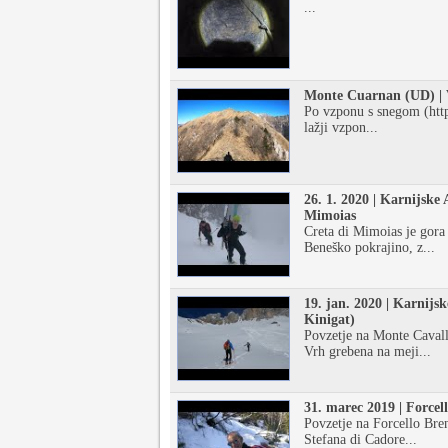
...
Monte Cuarnan (UD) | 
Po vzponu s snegom (http
lažji vzpon...
26. 1. 2020 | Karnijske
Mimoias
Creta di Mimoias je gora 
Beneško pokrajino, z...
19. jan. 2020 | Karnijs
Kinigat)
Povzetje na Monte Cavall
Vrh grebena na meji...
31. marec 2019 | Forcel
Povzetje na Forcello Bren
Stefana di Cadore...