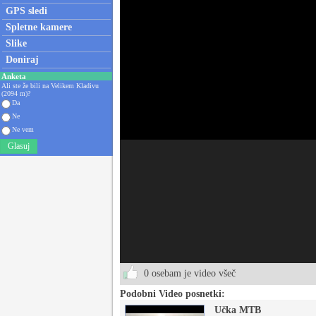
GPS sledi
Spletne kamere
Slike
Doniraj
Anketa
Ali ste že bili na Velikem Kladivu
(2094 m)?
Da
Ne
Ne vem
Glasuj
0 osebam je video všeč
Podobni Video posnetki:
Učka MTB