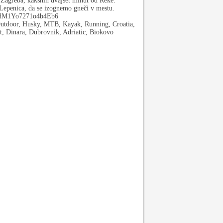
d Zagreba, kakšnih dvajset minut od Reke.
Lepenica, da se izognemo gneči v mestu.
l/YdM1Yo7271o4b4Eb6
utdoor, Husky, MTB, Kayak, Running, Croatia,
t, Dinara, Dubrovnik, Adriatic, Biokovo