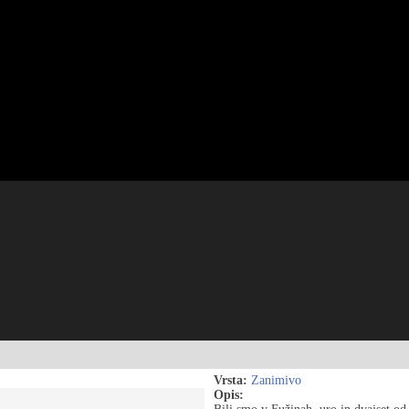
Vrsta:
Zanimivo
Opis: