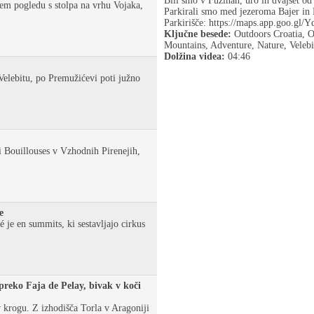
Bili smo v Fužinah, uro in dvajset o
em pogledu s stolpa na vrhu Vojaka,
Parkirali smo med jezeroma Bajer in 
Parkirišče: https://maps.app.goo.g
Ključne besede:
Outdoors Croatia, O
Mountains, Adventure, Nature, Velebi
Dolžina videa:
04:46
Velebitu, po Premužićevi poti južno
i Bouillouses v Vzhodnih Pirenejih,
e
je en summits, ki sestavljajo cirkus
preko Faja de Pelay, bivak v koči
 krogu. Z izhodišča Torla v Aragoniji