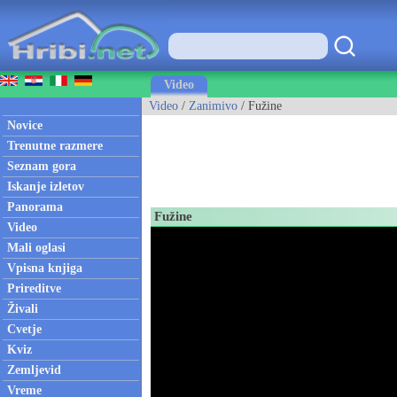
Video
Video
/
Zanimivo
/ Fužine
Novice
Trenutne razmere
Seznam gora
Iskanje izletov
Panorama
Fužine
Video
Mali oglasi
Vpisna knjiga
Prireditve
Živali
Cvetje
Kviz
Zemljevid
Vreme