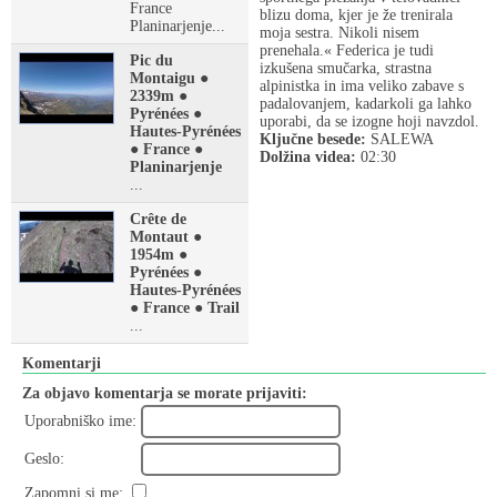
France
blizu doma, kjer je že trenirala
Planinarjenje...
moja sestra. Nikoli nisem
prenehala.« Federica je tudi
Pic du
izkušena smučarka, strastna
Montaigu ●
alpinistka in ima veliko zabave s
2339m ●
padalovanjem, kadarkoli ga lahko
Pyrénées ●
uporabi, da se izogne hoji navzdol.
Hautes-Pyrénées
Ključne besede:
SALEWA
● France ●
Dolžina videa:
02:30
Planinarjenje
...
Crête de
Montaut ●
1954m ●
Pyrénées ●
Hautes-Pyrénées
● France ● Trail
...
Komentarji
Za objavo komentarja se morate prijaviti:
Uporabniško ime:
Geslo:
Zapomni si me: