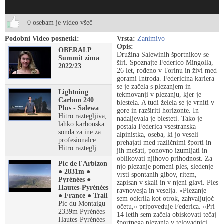
0 osebam je video všeč
Podobni Video posnetki:
Vrsta:
Zanimivo
Opis:
OBERALP
Družina Salewinih športnikov se
Summit zima
širi. Spoznajte Federico Mingolla,
2022/23
26 let, rođeno v Torinu in živi med
...
gorami Introda. Federicina kariera
se je začela s plezanjem in
Lightning
tekmovanji v plezanju, kjer je
Carbon 240
blestela. A tudi želela se je vrniti v
Plus - Salewa
gore in razširiti horizonte. In
Hitro raztegljiva,
nadaljevala je blesteti. Tako je
lahko karbonska
postala Federica vsestranska
sonda za ine za
alpinistka, oseba, ki jo veseli
profesionalce.
prehajati med različnimi športi in
Hitro razteglj...
jih mešati, ponovno izumljati in
oblikovati njihovo prihodnost. Za
Pic de l'Arbizon
njo plezanje pomeni ples, sledenje
● 2831m ●
vrsti spontanih gibov, ritem,
Pyrénées ●
zapisan v skali in v njeni glavi. Ples
Hautes-Pyrénées
ravnovesja in veselja. »Plezanje
● France ● Trail
sem odkrila kot otrok, zahvaljujoč
Pic du Montaigu
očetu,« pripoveduje Federica. »Pri
2339m Pyrénées
14 letih sem začela obiskovati tečaj
Hautes-Pyrénées
športnega plezanja v telovadnici