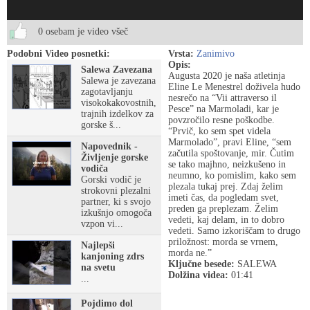
0 osebam je video všeč
Podobni Video posnetki:
Vrsta:
Zanimivo
Opis:
Salewa Zavezana
Augusta 2020 je naša atletinja
Salewa je zavezana
Eline Le Menestrel doživela hudo
zagotavljanju
nesrečo na “Vii attraverso il
visokokakovostnih,
Pesce” na Marmoladi, kar je
trajnih izdelkov za
povzročilo resne poškodbe.
gorske š...
“Prvič, ko sem spet videla
Marmolado”, pravi Eline, “sem
Napovednik -
začutila spoštovanje, mir. Čutim
Življenje gorske
se tako majhno, neizkušeno in
vodiča
neumno, ko pomislim, kako sem
Gorski vodič je
plezala tukaj prej. Zdaj želim
strokovni plezalni
imeti čas, da pogledam svet,
partner, ki s svojo
preden ga preplezam. Želim
izkušnjo omogoča
vedeti, kaj delam, in to dobro
vzpon vi...
vedeti. Samo izkoriščam to drugo
priložnost: morda se vrnem,
Najlepši
morda ne.”
kanjoning zdrs
Ključne besede:
SALEWA
na svetu
Dolžina videa:
01:41
...
Pojdimo dol