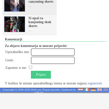
canyoning shorts
...
Si upaš ta
kanjoning skok
shorts
...
Komentarji
Za objavo komentarja se morate prijaviti:
Uporabniško ime:
Geslo:
Zapomni si me:
Prijava
V kolikor še nimate uporabniškega imena se morate najprej
registrirati
.
Copyright © 2006-2026 Hribi.net,
Pogoji uporabe
,
Zasebnost in
piškotki