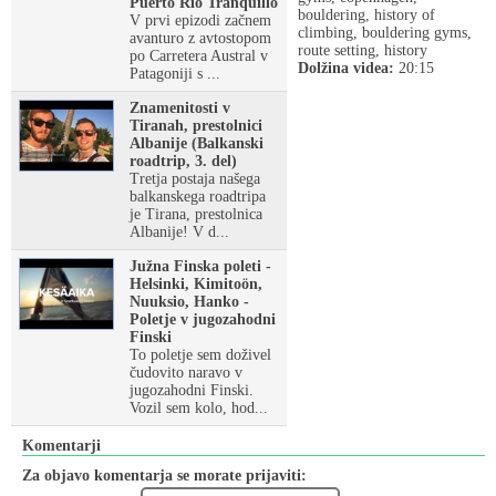
Puerto Rio Tranquillo
bouldering, history of
V prvi epizodi začnem
climbing, bouldering gyms,
avanturo z avtostopom
route setting, history
po Carretera Austral v
Dolžina videa:
20:15
Patagoniji s ...
Znamenitosti v
Tiranah, prestolnici
Albanije (Balkanski
roadtrip, 3. del)
Tretja postaja našega
balkanskega roadtripa
je Tirana, prestolnica
Albanije! V d...
Južna Finska poleti -
Helsinki, Kimitoön,
Nuuksio, Hanko -
Poletje v jugozahodni
Finski
To poletje sem doživel
čudovito naravo v
jugozahodni Finski.
Vozil sem kolo, hod...
Komentarji
Za objavo komentarja se morate prijaviti: