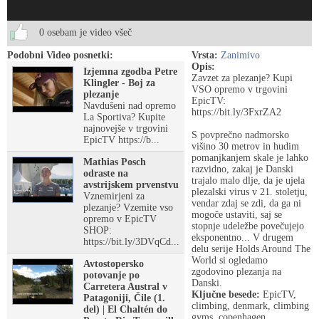
0 osebam je video všeč
Podobni Video posnetki:
Vrsta:
Zanimivo
Opis:
Izjemna zgodba Petre
Zavzet za plezanje? Kupi
Klingler - Boj za
VSO opremo v trgovini
plezanje
EpicTV:
Navdušeni nad opremo
https://bit.ly/3FxrZA2
La Sportiva? Kupite
najnovejše v trgovini
S povprečno nadmorsko
EpicTV https://b...
višino 30 metrov in hudim
pomanjkanjem skale je lahko
Mathias Posch
razvidno, zakaj je Danski
odraste na
trajalo malo dlje, da je ujela
avstrijskem prvenstvu
plezalski virus v 21. stoletju,
Vznemirjeni za
vendar zdaj se zdi, da ga ni
plezanje? Vzemite vso
mogoče ustaviti, saj se
opremo v EpicTV
stopnje udeležbe povečujejo
SHOP:
eksponentno... V drugem
https://bit.ly/3DVqCd...
delu serije Holds Around The
World si ogledamo
Avtostopersko
zgodovino plezanja na
potovanje po
Danski.
Carretera Austral v
Ključne besede:
EpicTV,
Patagoniji, Čile (1.
climbing, denmark, climbing
del) | El Chaltén do
gyms, copenhagen,