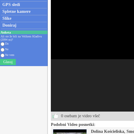
GPS sledi
Spletne kamere
Slike
Doniraj
Anketa
Ali ste že bili na Velikem Kladivu
(2094 m)?
Da
Ne
Ne vem
Glasuj
0 osebam je video všeč
Podobni Video posnetki:
Dolina Kościeliska, Sm