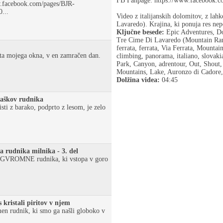
FB Fanpage: https://www.facebook.
.facebook.com/pages/BJR-
...
Video z italijanskih dolomitov, z lahk
Lavaredo). Krajina, ki ponuja res ne
Ključne besede:
Epic Adventures, Do
Tre Cime Di Lavaredo (Mountain Range
ferrata, ferrata, Via Ferrata, Mountain
ta mojega okna, v en zamračen dan.
climbing, panorama, italiano, slovaki
Park, Canyon, adrentour, Out, Shout,
Mountains, Lake, Auronzo di Cadore,
Dolžina videa:
04:45
jaškov rudnika
isti z barako, podprto z lesom, je zelo
 rudnika milnika - 3. del
e OGVROMNE rudnika, ki vstopa v goro
kristali piritov v njem
en rudnik, ki smo ga našli globoko v