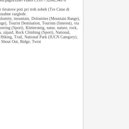
com/pages/BJR-Video/1559773204254070
e feratove poti pri treh zobeh (Tre Cime di
pozabne razglede.
lomity, mountain, Dolomites (Mountain Range),
), Tourist Destination, Tourism (Interest), via
eering (Sport), Klettersteig, natur, nature, rock,
a, zájazd, Rock Climbing (Sport), National,
 Hiking, Trail, National Park (IUCN Category),
 Shout Out, Ridge, Twist