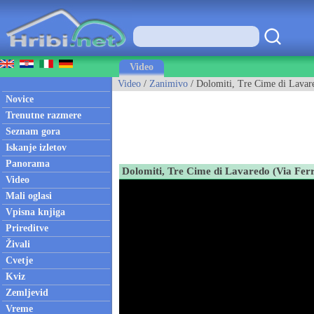
Video
Video
/
Zanimivo
/ Dolomiti, Tre Cime di Lavare
Novice
Trenutne razmere
Seznam gora
Iskanje izletov
Panorama
Dolomiti, Tre Cime di Lavaredo (Via Fer
Video
Mali oglasi
Vpisna knjiga
Prireditve
Živali
Cvetje
Kviz
Zemljevid
Vreme