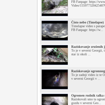
FB Fanpage: https://www
Video/1559773204254070
Čisto nebo (Timelapse)
Timelapse video s parape
FB Fanpage: https://w...
Raziskovanje zrušenih 
To je v severni Georgii, t
star iz okoli ...
Raziskovanje ogromnega
To je zadnji video iz t
v severni Georgii v ...
Ogromen rudnik talka s 
Raziskovali smo ta ogrom
gozdu v severni Geo...