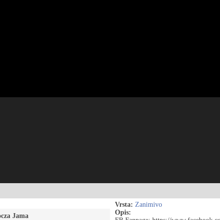
Vrsta:
Zanimivo
Opis:
ocza Jama