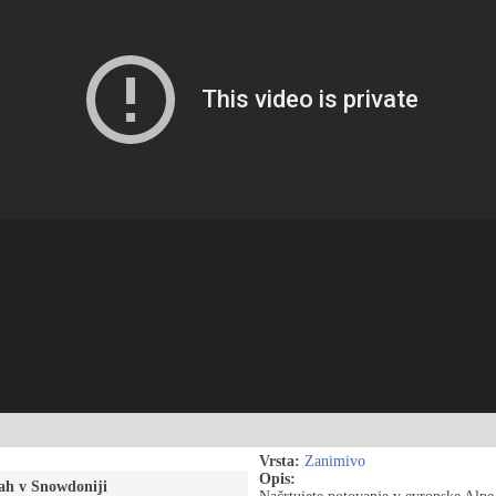
Vrsta:
Zanimivo
Opis:
žah v Snowdoniji