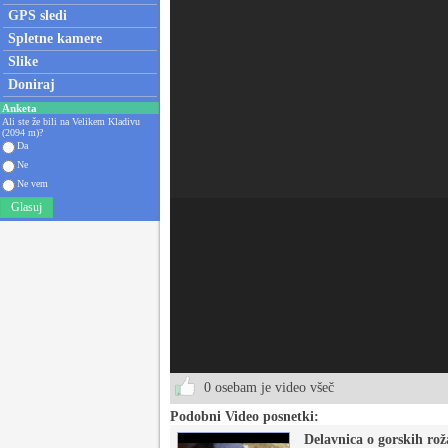
GPS sledi
Spletne kamere
Slike
Doniraj
Anketa
Ali ste že bili na Velikem Kladivu
(2094 m)?
Da
Ne
Ne vem
Glasuj
0 osebam je video všeč
Podobni Video posnetki:
Delavnica o gorskih ro