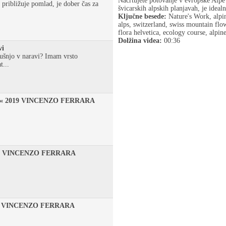
Načrtujete potovanje v evropske Alpe 
e približuje pomlad, je dober čas za
švicarskih alpskih planjavah, je ideal
Ključne besede:
Nature's Work, alpine
alps, switzerland, swiss mountain flow
flora helvetica, ecology course, alpin
Dolžina videa:
00:36
vi
kušnjo v naravi? Imam vrsto
t...
bode« 2019 VINCENZO FERRARA
Sv) VINCENZO FERRARA
Lc) VINCENZO FERRARA