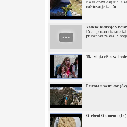
Ko se dnevi daljšajo in s
načrtovanje izkušn...
Vodene izkušnje v nara
Iščete personalizirano iz
priložnosti za vas. Z boga
19. izdaja »Pot svo
...
Ferrata umetnikov (
...
Grebeni Giumente (
...