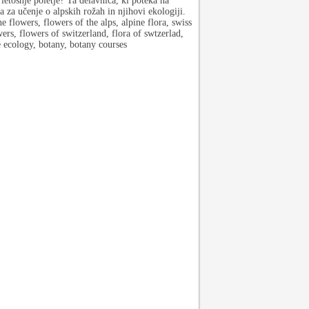
letošnje poletje? Ta delavnica, ki poteka na
na za učenje o alpskih rožah in njihovi ekologiji.
 flowers, flowers of the alps, alpine flora, swiss
ers, flowers of switzerland, flora of swtzerlad,
e ecology, botany, botany courses