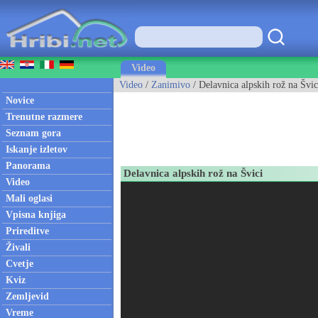
Video
Video
/
Zanimivo
/ Delavnica alpskih rož na Švic
Novice
Trenutne razmere
Seznam gora
Iskanje izletov
Panorama
Delavnica alpskih rož na Švici
Video
Mali oglasi
Vpisna knjiga
Prireditve
Živali
Cvetje
Kviz
Zemljevid
Vreme