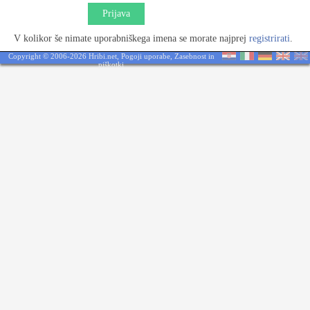
Prijava
V kolikor še nimate uporabniškega imena se morate najprej
registrirati
.
Copyright © 2006-2026 Hribi.net,
Pogoji uporabe
,
Zasebnost in
piškotki