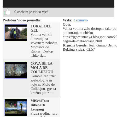
0 osebam je video všeč
Podobni Video posnetki:
Vrsta:
Zanimivo
Opis:
FORAT DEL
Velika votlina zelo dostopna tako po
GEL
po notranjem obisku.
Votlina velikih
https://jgbmuntanya.blogspot.com/2
dimenzij na
negra-de-mata-solana.html
severnem pobočju
Ključne besede:
Joan Guirao Belmo
Montseca de
Dolžina videa:
02:57
Rúbies. Dostop
lahko sk...
COVA DE LA
MOLA DE
COLLDEJOU
Kombiniran izlet
speleologije in
hoje na Molo de
Colldejou, gre za
krožno pot z ...
MiSchiTour
Bikepark
Leogang
Prava sredina tura