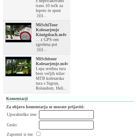
z nepričakovano
traso.10 točk za
lepoto in spust
:))))...
MiSchiTour
Kolesarjenje
Königsbach.m4v
... z GPS-om
zgrešena pot
:))))...
MiSchitour
Kolesarjenje.m4v
Lepa sredina tura
brez večjih težav
MTB kolesarska
tura s Sigrun,
Rolandom, Heli...
Komentarji
Za objavo komentarja se morate prijaviti:
Uporabniško ime:
Geslo:
Zapomni si me: