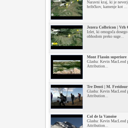
Naravni kraj, ki je never
hribčkov, kamenje kot ...
Jezera Colbricon | Vrh 
Izlet, ki omogoča dosego 
obhodom preko suge...
Mont Flassin superiore
Glasba: Kevin MacLeod 
Attribution...
Tre Denti | M. Freidour
Glasba: Kevin MacLeod 
Attribution...
Col de la Vanoise
Glasba: Kevin MacLeod 
Attribution...