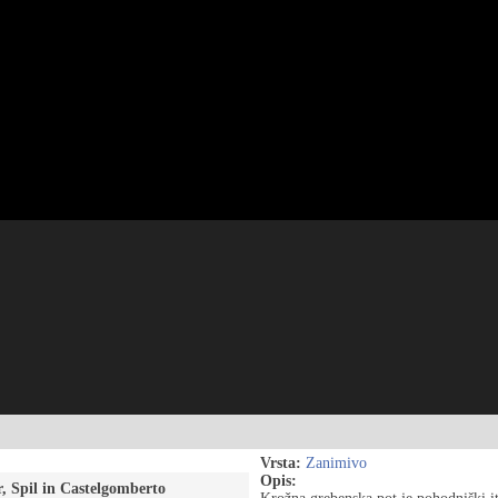
Vrsta:
Zanimivo
Opis:
, Spil in Castelgomberto