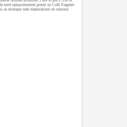
inerar dolžine približno 3 ure in pol z 330 m
nejša med предложenimi potmi na Colli Euganei
ki so dostopni tudi neplezalcem ob ustrezni