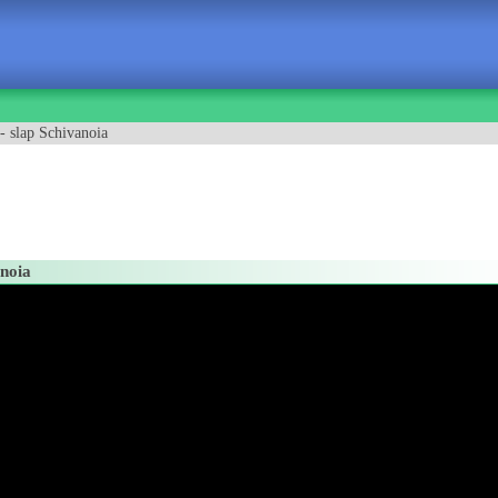
- slap Schivanoia
anoia