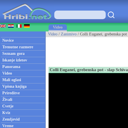
Video
Video
/
Zanimivo
/ Colli Euganei, grebenska pot 
Novice
Trenutne razmere
Seznam gora
Iskanje izletov
Panorama
Colli Euganei, grebenska pot - slap Schiv
Video
Mali oglasi
Vpisna knjiga
Prireditve
Živali
Cvetje
Kviz
Zemljevid
Vreme