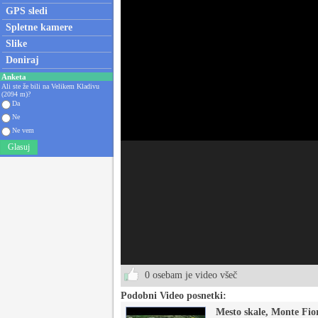
GPS sledi
Spletne kamere
Slike
Doniraj
Anketa
Ali ste že bili na Velikem Kladivu
(2094 m)?
Da
Ne
Ne vem
Glasuj
0 osebam je video všeč
Podobni Video posnetki:
Mesto skale, Monte Fior