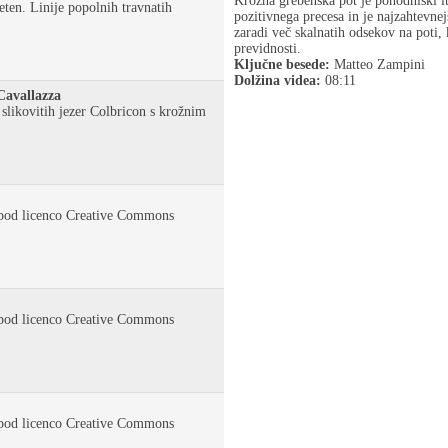
Krožna grebenska pot je pohodniški it
jeten. Linije popolnih travnatih
pozitivnega precesa in je najzahtev
zaradi več skalnatih odsekov na poti, 
previdnosti.
Ključne besede:
Matteo Zampini
Dolžina videa:
08:11
Cavallazza
slikovitih jezer Colbricon s krožnim
pod licenco Creative Commons
pod licenco Creative Commons
pod licenco Creative Commons