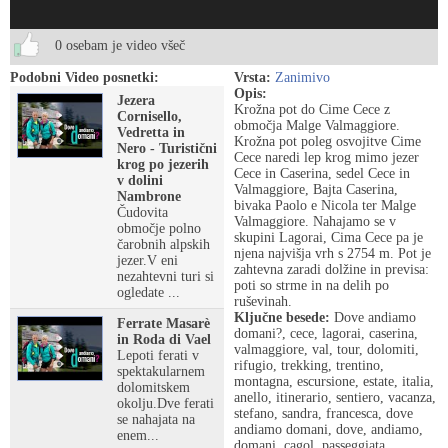
0 osebam je video všeč
Podobni Video posnetki:
Vrsta:
Zanimivo
Opis:
Jezera
Krožna pot do Cime Cece z
Cornisello,
območja Malge Valmaggiore.
Vedretta in
Krožna pot poleg osvojitve Cime
Nero - Turistični
Cece naredi lep krog mimo jezer
krog po jezerih
Cece in Caserina, sedel Cece in
v dolini
Valmaggiore, Bajta Caserina,
Nambrone
bivaka Paolo e Nicola ter Malge
Čudovita
Valmaggiore. Nahajamo se v
območje polno
skupini Lagorai, Cima Cece pa je
čarobnih alpskih
njena najvišja vrh s 2754 m. Pot je
jezer.V eni
zahtevna zaradi dolžine in previsa:
nezahtevni turi si
poti so strme in na delih po
ogledate ...
ruševinah.
Ključne besede:
Dove andiamo
Ferrate Masarè
domani?, cece, lagorai, caserina,
in Roda di Vael
valmaggiore, val, tour, dolomiti,
Lepoti ferati v
rifugio, trekking, trentino,
spektakularnem
montagna, escursione, estate, italia,
dolomitskem
anello, itinerario, sentiero, vacanza,
okolju.Dve ferati
stefano, sandra, francesca, dove
se nahajata na
andiamo domani, dove, andiamo,
enem...
domani, cagol, passeggiata,