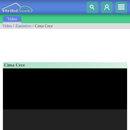
Video
Video
/
Zanimivo
/ Cima Cece
Cima Cece