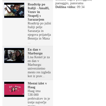
paesaggio, panorama
Roadtrip po
Dolžina videa:
09:34
Italiji - Amalfi,
Vezuv in
Neapelj s
Sarazarjem
Roadtrip po južni
Italiji pelje
Sarazarja in
njegova prijatelja
Bennija in Maxa
...
En dan v
Marburgu
Lisa Kestel je za
en dan v
Marburgu:
univerzitetno
mesto res izgleda
kot iz prav...
Mestni izlet v
Haag
Haag ima
538.000
prebivalcev in je
tretje največje