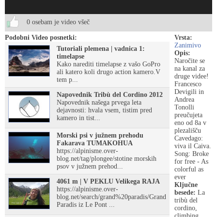
0 osebam je video všeč
Podobni Video posnetki:
Vrsta:
Zanimivo
Tutoriali plemena | vadnica 1:
Opis:
timelapse
Naročite se
Kako narediti timelapse z vašo GoPro
na kanal za
ali katero koli drugo action kamero.V
druge videe!
tem p...
Francesco
Devigili in
Napovednik Tribù del Cordino 2012
Andrea
Napovednik našega prvega leta
Tonolli
dejavnosti: hvala vsem, tistim pred
preučujeta
kamero in tist...
eno od 8a v
plezališču
Morski psi v južnem prehodu
Cavedago:
Fakarava TUMAKOHUA
viva il Caiva.
https://alpinisme.over-
Song: Broke
blog.net/tag/plongee/stotine morskih
for free - As
psov v južnem prehod...
colorful as
ever
4061 m | V PEKLU Velikega RAJA
Ključne
https://alpinisme.over-
besede:
La
blog.net/search/grand%20paradis/Grand
tribù del
Paradis iz Le Pont ...
cordino,
climbing,