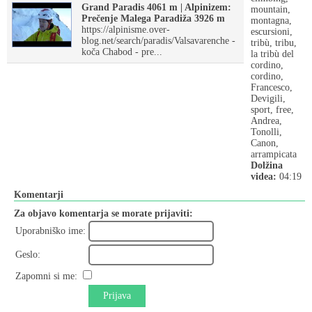
Grand Paradis 4061 m | Alpinizem:
mountain,
Prečenje Malega Paradiža 3926 m
montagna,
https://alpinisme.over-
escursioni,
blog.net/search/paradis/Valsavarenche -
tribù, tribu,
koča Chabod - pre...
la tribù del
cordino,
cordino,
Francesco,
Devigili,
sport, free,
Andrea,
Tonolli,
Canon,
arrampicata
Dolžina
videa:
04:19
Komentarji
Za objavo komentarja se morate prijaviti:
Uporabniško ime:
Geslo:
Zapomni si me:
Prijava