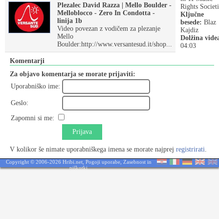
Plezalec David Razza | Mello Boulder -
Rights Societi
Melloblocco - Zero In Condotta -
Ključne
linija 1b
besede:
Blaz
Video povezan z vodičem za plezanje
Kajdiz
Mello
Dolžina vide
Boulder:http://www.versantesud.it/shop...
04:03
Komentarji
Za objavo komentarja se morate prijaviti:
Uporabniško ime:
Geslo:
Zapomni si me:
Prijava
V kolikor še nimate uporabniškega imena se morate najprej
registrirati
.
Copyright © 2006-2026 Hribi.net,
Pogoji uporabe
,
Zasebnost in
piškotki