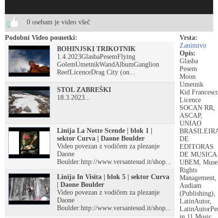
0 osebam je video všeč
Podobni Video posnetki:
Vrsta:
Zanimivo
BOHINJSKI TRIKOTNIK
Opis:
1.4.2023GlasbaPesemFlying
Glasba
GolemUmetnikWandAlbumGanglion
Pesem
ReefLicenceDrag City (on...
Moon
Umetnik
STOL ZABREŠKI
Kid Francesco
18.3.2023...
Licence
SOCAN RR,
ASCAP,
UNIAO
Linija La Notte Scende | blok 1 |
BRASILEIR
sektor Curva | Daone Boulder
DE
Video povezan z vodičem za plezanje
EDITORAS
Daone
DE MUSICA 
Boulder:http://www.versantesud.it/shop...
UBEM, Muse
Rights
Linija In Visita | blok 5 | sektor Curva
Management,
| Daone Boulder
Audiam
Video povezan z vodičem za plezanje
(Publishing),
Daone
LatinAutor,
Boulder:http://www.versantesud.it/shop...
LatinAutorPer
in 11 Music