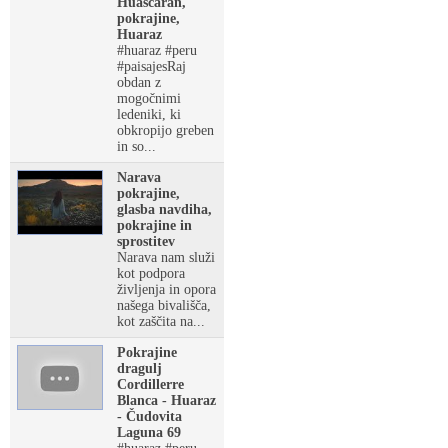
Huascarán,
pokrajine,
Huaraz
#huaraz #peru
#paisajesRaj
obdan z
mogočnimi
ledeniki, ki
obkropijo greben
in so...
Narava
pokrajine,
glasba navdiha,
pokrajine in
sprostitev
Narava nam služi
kot podpora
življenja in opora
našega bivališča,
kot zaščita na...
Pokrajine
dragulj
Cordillerre
Blanca - Huaraz
- Čudovita
Laguna 69