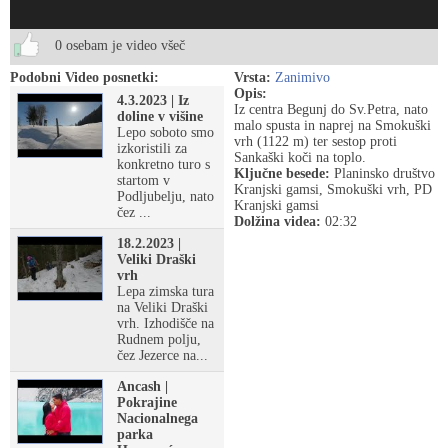
0 osebam je video všeč
Podobni Video posnetki:
Vrsta:
Zanimivo
Opis:
4.3.2023 | Iz
Iz centra Begunj do Sv.Petra, nato
doline v višine
malo spusta in naprej na Smokuški
Lepo soboto smo
vrh (1122 m) ter sestop proti
izkoristili za
Sankaški koči na toplo.
konkretno turo s
Ključne besede:
Planinsko društvo
startom v
Kranjski gamsi, Smokuški vrh, PD
Podljubelju, nato
Kranjski gamsi
čez ...
Dolžina videa:
02:32
18.2.2023 |
Veliki Draški
vrh
Lepa zimska tura
na Veliki Draški
vrh. Izhodišče na
Rudnem polju,
čez Jezerce na...
Ancash |
Pokrajine
Nacionalnega
parka