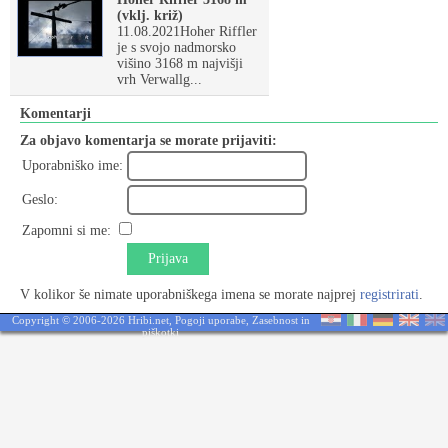
(vklj. križ)
11.08.2021Hoher Riffler
je s svojo nadmorsko
višino 3168 m najvišji
vrh Verwallg...
Komentarji
Za objavo komentarja se morate prijaviti:
Uporabniško ime:
Geslo:
Zapomni si me:
Prijava
V kolikor še nimate uporabniškega imena se morate najprej
registrirati
.
Copyright © 2006-2026 Hribi.net,
Pogoji uporabe
,
Zasebnost in
piškotki