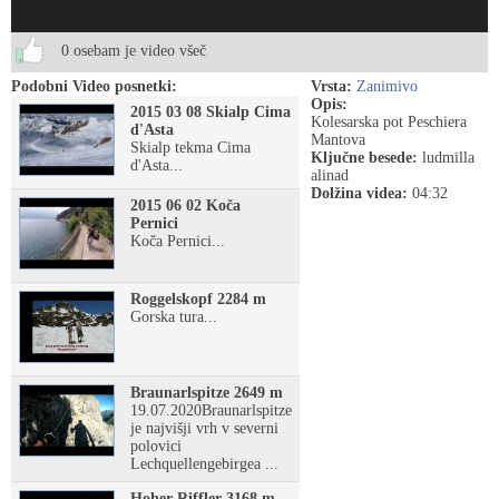
0 osebam je video všeč
Podobni Video posnetki:
Vrsta:
Zanimivo
Opis:
2015 03 08 Skialp Cima
Kolesarska pot Peschiera
d'Asta
Mantova
Skialp tekma Cima
Ključne besede:
ludmilla
d'Asta...
alinad
Dolžina videa:
04:32
2015 06 02 Koča
Pernici
Koča Pernici...
Roggelskopf 2284 m
Gorska tura...
Braunarlspitze 2649 m
19.07.2020Braunarlspitze
je najvišji vrh v severni
polovici
Lechquellengebirgea ...
Hoher Riffler 3168 m