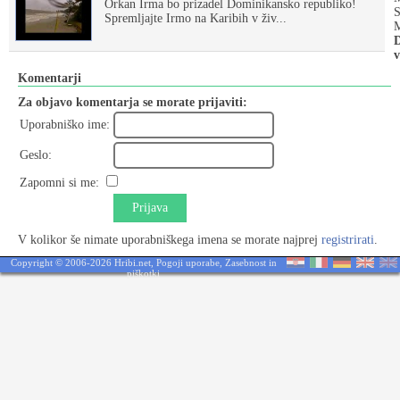
Orkan Irma bo prizadel Dominikansko republiko!
S
Spremljajte Irmo na Karibih v živ...
M
D
v
Komentarji
Za objavo komentarja se morate prijaviti:
Uporabniško ime:
Geslo:
Zapomni si me:
Prijava
V kolikor še nimate uporabniškega imena se morate najprej
registrirati
.
Copyright © 2006-2026 Hribi.net,
Pogoji uporabe
,
Zasebnost in
piškotki