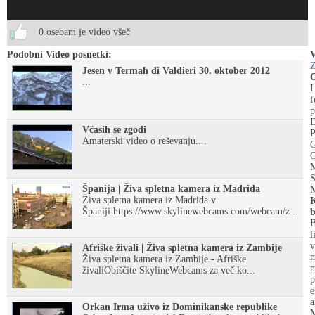
0 osebam je video všeč
Podobni Video posnetki:
V
Z
Jesen v Termah di Valdieri 30. oktober 2012
O
...
L
f
p
Včasih se zgodi
P
Amaterski video o reševanju....
G
C
S
Španija | Živa spletna kamera iz Madrida
M
Živa spletna kamera iz Madrida v
K
Španiji:https://www.skylinewebcams.com/webcam/z...
b
B
l
v
Afriške živali | Živa spletna kamera iz Zambije
m
Živa spletna kamera iz Zambije - Afriške
m
živaliObiščite SkylineWebcams za več ko...
p
e
a
Orkan Irma uživo iz Dominikanske republike